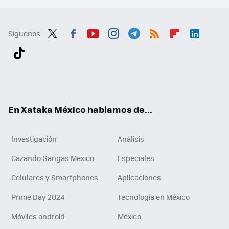
Síguenos
Twit
Fac
You
Inst
Tele
RSS
Flip
Link
ter
ebo
tub
agr
gra
boa
edI
Tikt
ok
e
am
m
rd
n
ok
En Xataka México hablamos de...
Investigación
Análisis
Cazando Gangas Mexico
Especiales
Celulares y Smartphones
Aplicaciones
Prime Day 2024
Tecnología en México
Móviles android
México