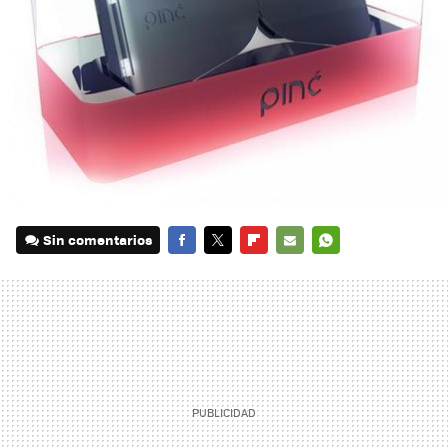
Sin comentarios
FACEBOOK
TWITTER
FLIPBOARD
E-
WHATSAPP
MAIL