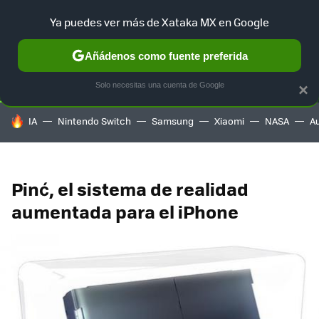
Ya puedes ver más de Xataka MX en Google
SELECCIÓN
GAMING
HOME
AUTO
TERRITORIO SAM
Añádenos como fuente preferida
Solo necesitas una cuenta de Google
×
HOY SE HABLA DE
IA
Nintendo Switch
Samsung
Xiaomi
NASA
A
Pinć, el sistema de realidad
aumentada para el iPhone