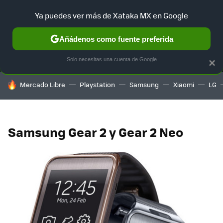
Ya puedes ver más de Xataka MX en Google
MENÚ
NUEVO
Añádenos como fuente preferida
SELECCIÓN
GAMING
HOME
AUTO
TERRITORIO SAM
Solo necesitas una cuenta de Google
×
HOY SE HABLA DE
Mercado Libre
Playstation
Samsung
Xiaomi
LG
Samsung Gear 2 y Gear 2 Neo