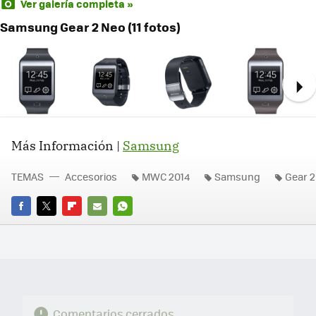
Ver galería completa »
Samsung Gear 2 Neo (11 fotos)
Ne
Más Información |
Samsung
TEMAS
Accesorios
MWC 2014
Samsung
Gear 2
FACEBOOK
TWITTER
FLIPBOARD
E-
WHATSAPP
MAIL
Comentarios cerrados