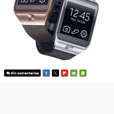
Sin comentarios
FACEBOOK
TWITTER
FLIPBOARD
E-
WHATSAPP
MAIL