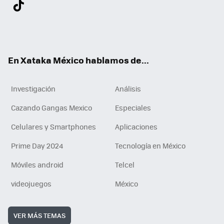
Twit
Fac
You
Inst
Tele
RSS
Flip
Link
ter
ebo
tub
agr
gra
boa
edI
Tikt
ok
e
am
m
rd
n
ok
En Xataka México hablamos de...
Investigación
Análisis
Cazando Gangas Mexico
Especiales
Celulares y Smartphones
Aplicaciones
Prime Day 2024
Tecnología en México
Móviles android
Telcel
videojuegos
México
VER MÁS TEMAS