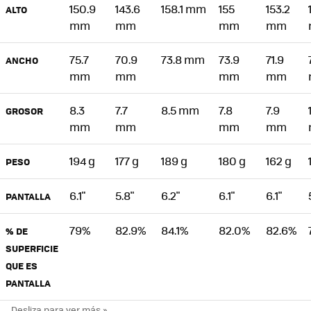
150.9
143.6
158.1 mm
155
153.2
ALTO
mm
mm
mm
mm
75.7
70.9
73.8 mm
73.9
71.9
ANCHO
mm
mm
mm
mm
8.3
7.7
8.5 mm
7.8
7.9
GROSOR
mm
mm
mm
mm
194 g
177 g
189 g
180 g
162 g
PESO
6.1"
5.8"
6.2"
6.1"
6.1"
PANTALLA
79%
82.9%
84.1%
82.0%
82.6%
% DE
SUPERFICIE
QUE ES
PANTALLA