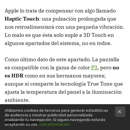
Apple lo trata de compensar con algo llamado
Haptic Touch
: una pulsación prolongada que
nos retroalimentará con una pequeña vibración.
Lo malo es que ésta solo suple a 3D Touch en
algunos apartados del sistema, no en todos.
Como último dato de este apartado. La pantalla
es compatible con la gama de color
P3
, pero
no
es HDR
como en sus hermanos mayores;
aunque sí comparte la tecnología True Tone que
ajusta la temperatura del panel a la iluminación
ambiente.
Utilizamos cookies de terceros para generar estadísticas
de audiencia y mostrar publicidad personalizada
analizando tu navegación. Si sigues navegando estarás
Rendimiento
aceptando su uso.
Más información