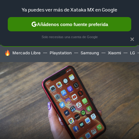
Ya puedes ver más de Xataka MX en Google
MENÚ
NUEVO
Añádenos como fuente preferida
SELECCIÓN
GAMING
HOME
AUTO
TERRITORIO SAM
Solo necesitas una cuenta de Google
×
HOY SE HABLA DE
Mercado Libre
Playstation
Samsung
Xiaomi
LG