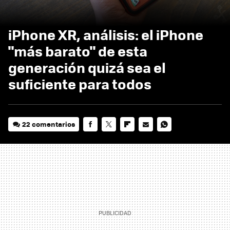
iPhone XR, análisis: el iPhone
"más barato" de esta
generación quizá sea el
suficiente para todos
22 comentarios
FACEBOOK
TWITTER
FLIPBOARD
E-
WHATSAPP
MAIL