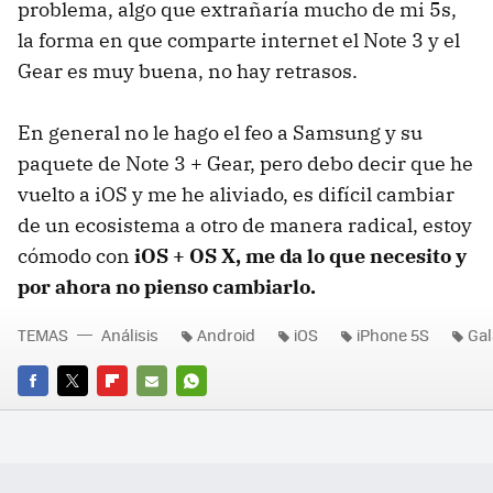
problema, algo que extrañaría mucho de mi 5s,
la forma en que comparte internet el Note 3 y el
Gear es muy buena, no hay retrasos.
En general no le hago el feo a Samsung y su
paquete de Note 3 + Gear, pero debo decir que he
vuelto a iOS y me he aliviado, es difícil cambiar
de un ecosistema a otro de manera radical, estoy
cómodo con
iOS + OS X, me da lo que necesito y
por ahora no pienso cambiarlo.
TEMAS
Análisis
Android
iOS
iPhone 5S
Gal
FACEBOOK
TWITTER
FLIPBOARD
E-
WHATSAPP
MAIL