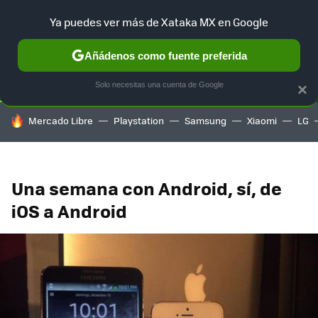
Ya puedes ver más de Xataka MX en Google
SELECCIÓN
GAMING
HOME
AUTO
TERRITORIO SAM
Añádenos como fuente preferida
Solo necesitas una cuenta de Google
×
HOY SE HABLA DE
Mercado Libre
Playstation
Samsung
Xiaomi
LG
Una semana con Android, sí, de
iOS a Android