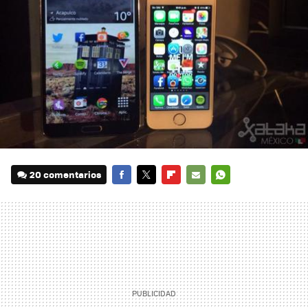
20 comentarios
FACEBOOK
TWITTER
FLIPBOARD
E-
WHATSAPP
MAIL