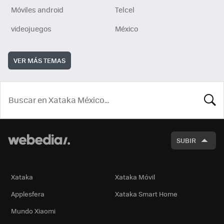
Móviles android
Telcel
videojuegos
México
VER MÁS TEMAS
BUSCA
SUBIR
Xataka
Xataka Móvil
Applesfera
Xataka Smart Home
Mundo Xiaomi