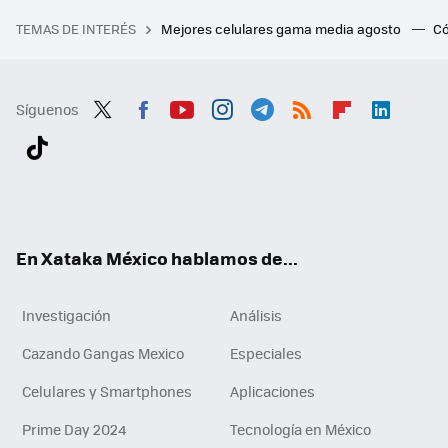
TEMAS DE INTERÉS
Mejores celulares gama media agosto
Có
Síguenos
Twit
Fac
You
Inst
Tele
RSS
Flip
Link
ter
ebo
tub
agr
gra
boa
edI
Tikt
ok
e
am
m
rd
n
ok
En Xataka México hablamos de...
Investigación
Análisis
Cazando Gangas Mexico
Especiales
Celulares y Smartphones
Aplicaciones
Prime Day 2024
Tecnología en México