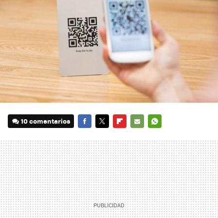
10 comentarios
FACEBOOK
TWITTER
FLIPBOARD
E-
WHATSAPP
MAIL