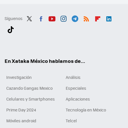
Síguenos
Twit
Fac
You
Inst
Tele
RSS
Flip
Link
ter
ebo
tub
agr
gra
boa
edI
Tikt
ok
e
am
m
rd
n
ok
En Xataka México hablamos de...
Investigación
Análisis
Cazando Gangas Mexico
Especiales
Celulares y Smartphones
Aplicaciones
Prime Day 2024
Tecnología en México
Móviles android
Telcel