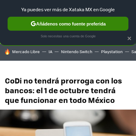
Ya puedes ver más de Xataka MX en Google
SELECCIÓN
GAMING
HOME
AUTO
TERRITORIO SAM
Añádenos como fuente preferida
Solo necesitas una cuenta de Google
×
HOY SE HABLA DE
Mercado Libre
IA
Nintendo Switch
Playstation
S
CoDi no tendrá prorroga con los
bancos: el 1 de octubre tendrá
que funcionar en todo México