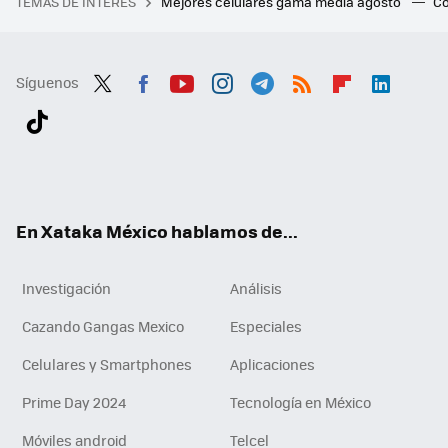
TEMAS DE INTERÉS
Mejores celulares gama media agosto
Có
Síguenos
Twit
Fac
You
Inst
Tele
RSS
Flip
Link
ter
ebo
tub
agr
gra
boa
edI
Tikt
ok
e
am
m
rd
n
ok
En Xataka México hablamos de...
Investigación
Análisis
Cazando Gangas Mexico
Especiales
Celulares y Smartphones
Aplicaciones
Prime Day 2024
Tecnología en México
Móviles android
Telcel