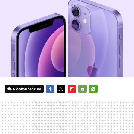
5 comentarios
FACEBOOK
TWITTER
FLIPBOARD
E-
WHATSAPP
MAIL