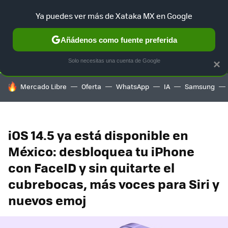
Ya puedes ver más de Xataka MX en Google
SELECCIÓN
GAMING
HOME
AUTO
TERRITORIO SAM
Añádenos como fuente preferida
Solo necesitas una cuenta de Google
×
HOY SE HABLA DE
Mercado Libre
Oferta
WhatsApp
IA
Samsung
iOS 14.5 ya está disponible en
México: desbloquea tu iPhone
con FaceID y sin quitarte el
cubrebocas, más voces para Siri y
nuevos emoj