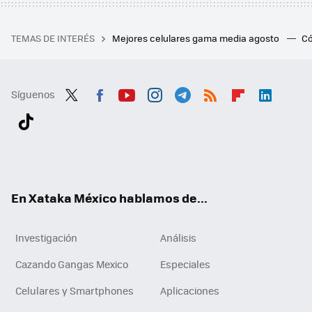
TEMAS DE INTERÉS
Mejores celulares gama media agosto
Có
Síguenos
Twit
Fac
You
Inst
Tele
RSS
Flip
Link
ter
ebo
tub
agr
gra
boa
edI
Tikt
ok
e
am
m
rd
n
ok
En Xataka México hablamos de...
Investigación
Análisis
Cazando Gangas Mexico
Especiales
Celulares y Smartphones
Aplicaciones