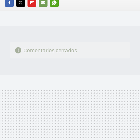
FACEBOOK
TWITTER
FLIPBOARD
E-
WHATSAPP
MAIL
Comentarios cerrados