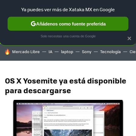
Ya puedes ver más de Xataka MX en Google
SELECCIÓN
GAMING
HOME
AUTO
TERRITORIO SAM
Añádenos como fuente preferida
Solo necesitas una cuenta de Google
×
HOY SE HABLA DE
Mercado Libre
IA
laptop
Sony
Tecnología
Cie
OS X Yosemite ya está disponible
para descargarse