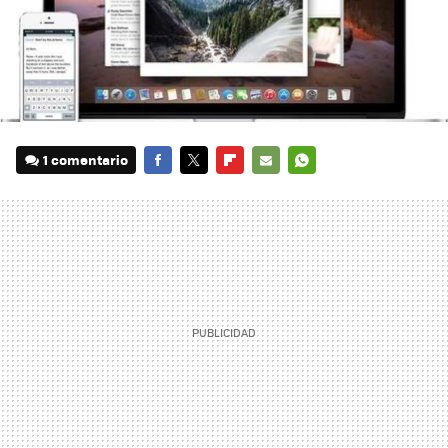
1 comentario
FACEBOOK
TWITTER
FLIPBOARD
E-
WHATSAPP
MAIL