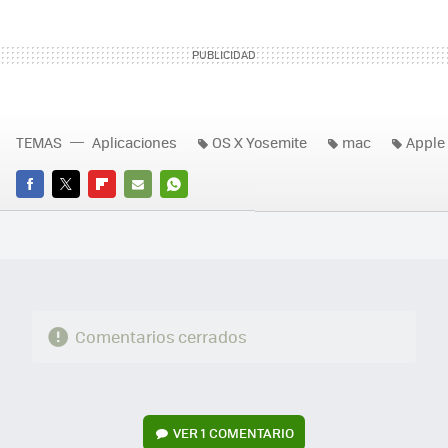
TEMAS
Aplicaciones
OS X Yosemite
mac
Apple
FACEBOOK
TWITTER
FLIPBOARD
E-
WHATSAPP
MAIL
Comentarios cerrados
VER
1 COMENTARIO