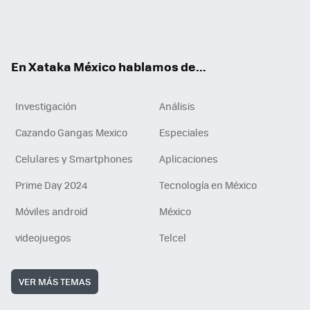
ter
ebo
tub
agr
gra
boa
edI
Tikt
ok
e
am
m
rd
n
ok
En Xataka México hablamos de...
Investigación
Análisis
Cazando Gangas Mexico
Especiales
Celulares y Smartphones
Aplicaciones
Prime Day 2024
Tecnología en México
Móviles android
México
videojuegos
Telcel
VER MÁS TEMAS