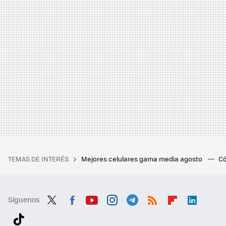
TEMAS DE INTERÉS
Mejores celulares gama media agosto
Có
Síguenos
Twit
Fac
You
Inst
Tele
RSS
Flip
Link