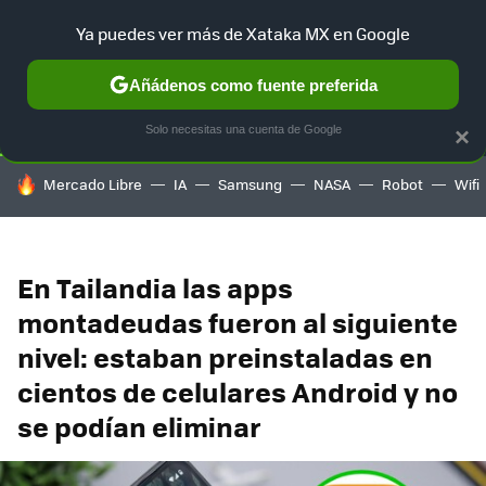
Ya puedes ver más de Xataka MX en Google
SELECCIÓN
GAMING
HOME
AUTO
TERRITORIO SAM
Añádenos como fuente preferida
Solo necesitas una cuenta de Google
×
HOY SE HABLA DE
Mercado Libre
IA
Samsung
NASA
Robot
Wifi
En Tailandia las apps
montadeudas fueron al siguiente
nivel: estaban preinstaladas en
cientos de celulares Android y no
se podían eliminar