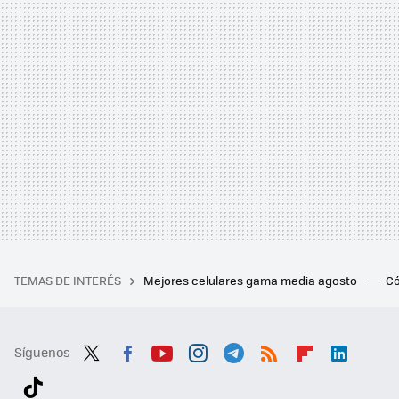
TEMAS DE INTERÉS
Mejores celulares gama media agosto
Có
Síguenos
Twit
Fac
You
Inst
Tele
RSS
Flip
Link