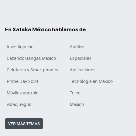
ter
ebo
tub
agr
gra
boa
edI
Tikt
ok
e
am
m
rd
n
ok
En Xataka México hablamos de...
Investigación
Análisis
Cazando Gangas Mexico
Especiales
Celulares y Smartphones
Aplicaciones
Prime Day 2024
Tecnología en México
Móviles android
Telcel
videojuegos
México
VER MÁS TEMAS