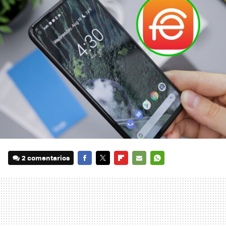
2 comentarios
FACEBOOK
TWITTER
FLIPBOARD
E-
WHATSAPP
MAIL