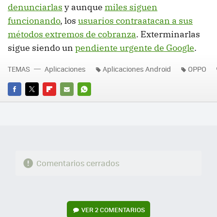
denunciarlas
y aunque
miles siguen
funcionando
, los
usuarios contraatacan a sus
métodos extremos de cobranza
. Exterminarlas
sigue siendo un
pendiente urgente de Google
.
TEMAS
Aplicaciones
Aplicaciones Android
OPPO
FACEBOOK
TWITTER
FLIPBOARD
E-
WHATSAPP
MAIL
Comentarios cerrados
VER
2 COMENTARIOS