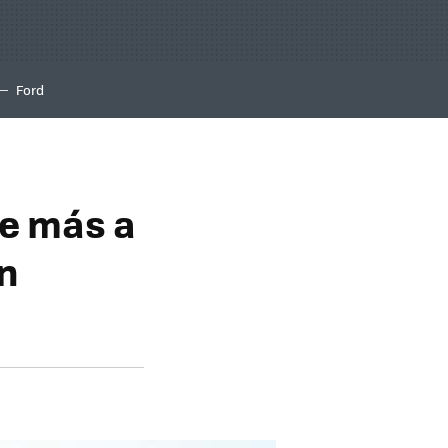
Ford
se más a
en