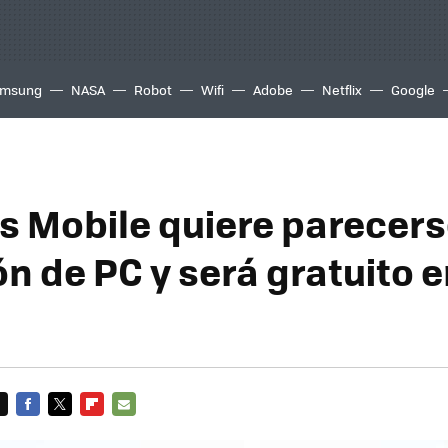
msung
NASA
Robot
Wifi
Adobe
Netflix
Google
s Mobile quiere parecer
ón de PC y será gratuito 
FACEBOOK
TWITTER
FLIPBOARD
E-