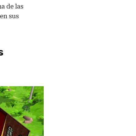
na de las
en sus
s