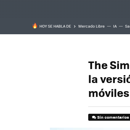
HOY SE HABLA DE
Mercado Libre
IA
Sa
The Sim
la versi
móviles
Sin comentarios