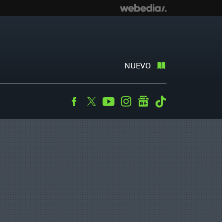
NUEVO
Facebook
Twitter
Youtube
Instagram
googlenews
Tiktok