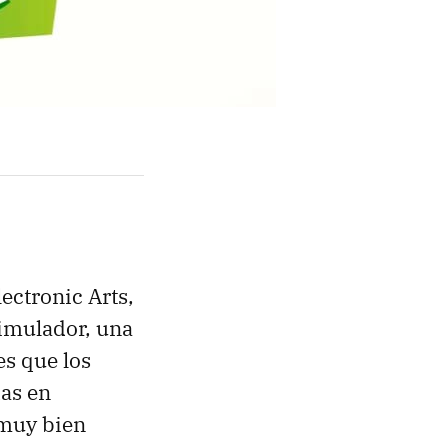
ectronic Arts,
simulador, una
es que los
das en
 muy bien