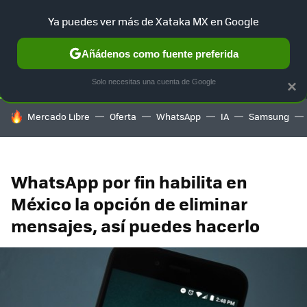
Ya puedes ver más de Xataka MX en Google
SELECCIÓN
GAMING
HOME
AUTO
TERRITORIO SAM
Añádenos como fuente preferida
Solo necesitas una cuenta de Google
×
HOY SE HABLA DE
Mercado Libre
Oferta
WhatsApp
IA
Samsung
WhatsApp por fin habilita en
México la opción de eliminar
mensajes, así puedes hacerlo