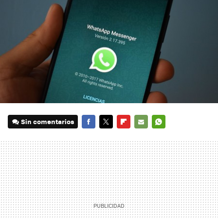
Sin comentarios
FACEBOOK
TWITTER
FLIPBOARD
E-
WHATSAPP
MAIL