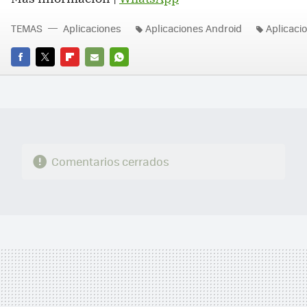
TEMAS
Aplicaciones
Aplicaciones Android
Aplicaci
FACEBOOK
TWITTER
FLIPBOARD
E-
WHATSAPP
MAIL
Comentarios cerrados