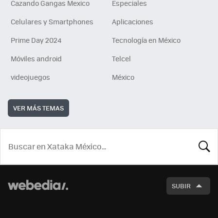
Cazando Gangas Mexico
Especiales
Celulares y Smartphones
Aplicaciones
Prime Day 2024
Tecnología en México
Móviles android
Telcel
videojuegos
México
VER MÁS TEMAS
BUSCA
SUBIR