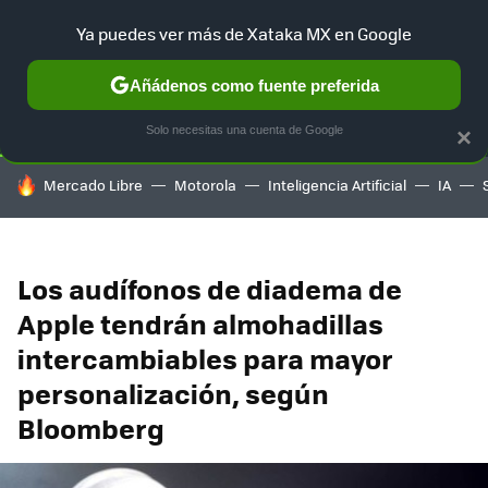
Ya puedes ver más de Xataka MX en Google
SELECCIÓN
GAMING
HOME
AUTO
TERRITORIO SAM
Añádenos como fuente preferida
Solo necesitas una cuenta de Google
×
HOY SE HABLA DE
Mercado Libre
Motorola
Inteligencia Artificial
IA
Los audífonos de diadema de
Apple tendrán almohadillas
intercambiables para mayor
personalización, según
Bloomberg