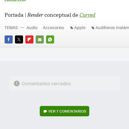
Portada |
Render
conceptual de
Curved
TEMAS
Audio
Accesorios
Apple
Audifonos Inalám
FACEBOOK
TWITTER
FLIPBOARD
E-
WHATSAPP
MAIL
Comentarios cerrados
VER
7 COMENTARIOS