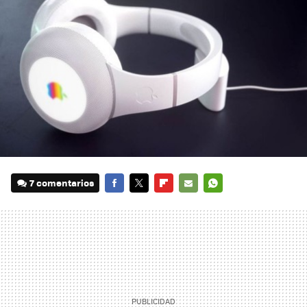
7 comentarios
FACEBOOK
TWITTER
FLIPBOARD
E-
WHATSAPP
MAIL