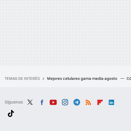
TEMAS DE INTERÉS
Mejores celulares gama media agosto
Có
Síguenos
Twit
Fac
You
Inst
Tele
RSS
Flip
Link
ter
ebo
tub
agr
gra
boa
edI
Tikt
ok
e
am
m
rd
n
ok