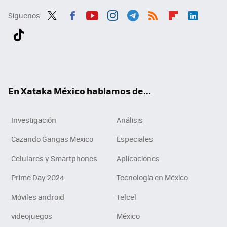
Síguenos
Twit
Fac
You
Inst
Tele
RSS
Flip
Link
ter
ebo
tub
agr
gra
boa
edI
Tikt
ok
e
am
m
rd
n
ok
En Xataka México hablamos de...
Investigación
Análisis
Cazando Gangas Mexico
Especiales
Celulares y Smartphones
Aplicaciones
Prime Day 2024
Tecnología en México
Móviles android
Telcel
videojuegos
México