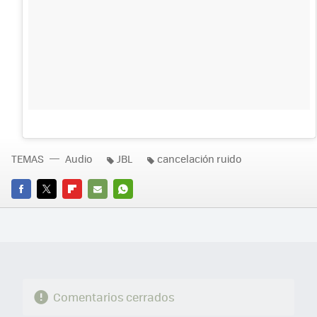
TEMAS
Audio
JBL
cancelación ruido
FACEBOOK
TWITTER
FLIPBOARD
E-
WHATSAPP
MAIL
Comentarios cerrados