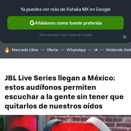
Ya puedes ver más de Xataka MX en Google
SELECCIÓN
GAMING
HOME
AUTO
TERRITORIO SAM
Añádenos como fuente preferida
Solo necesitas una cuenta de Google
×
HOY SE HABLA DE
Mercado Libre
Oferta
WhatsApp
IA
Nintendo Swi
JBL Live Series llegan a México:
estos audífonos permiten
escuchar a la gente sin tener que
quitarlos de nuestros oídos