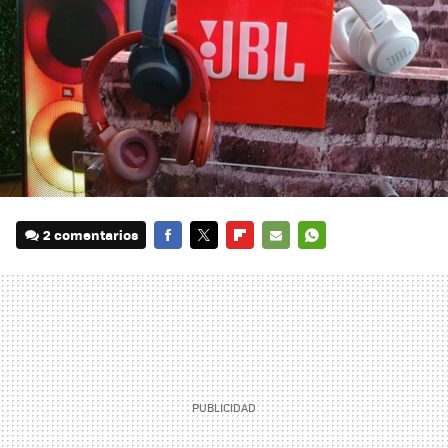
2 comentarios
FACEBOOK
TWITTER
FLIPBOARD
E-
WHATSAPP
MAIL