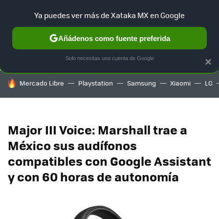
Ya puedes ver más de Xataka MX en Google
SELECCIÓN
GAMING
HOME
AUTO
TERRITORIO SAM
Añádenos como fuente preferida
Solo necesitas una cuenta de Google
×
HOY SE HABLA DE
Mercado Libre
Playstation
Samsung
Xiaomi
LG
Major III Voice: Marshall trae a
México sus audífonos
compatibles con Google Assistant
y con 60 horas de autonomía