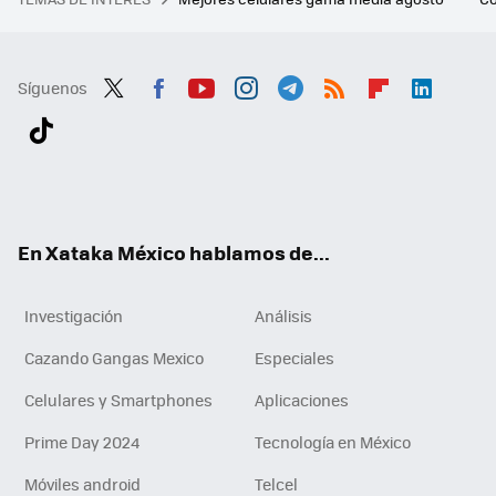
Síguenos
Twit
Fac
You
Inst
Tele
RSS
Flip
Link
ter
ebo
tub
agr
gra
boa
edI
Tikt
ok
e
am
m
rd
n
ok
En Xataka México hablamos de...
Investigación
Análisis
Cazando Gangas Mexico
Especiales
Celulares y Smartphones
Aplicaciones
Prime Day 2024
Tecnología en México
Móviles android
Telcel