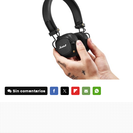
Sin comentarios
FACEBOOK
TWITTER
FLIPBOARD
E-
WHATSAPP
MAIL