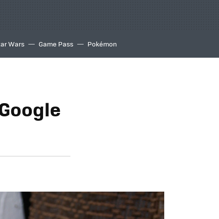
tar Wars
Game Pass
Pokémon
 Google