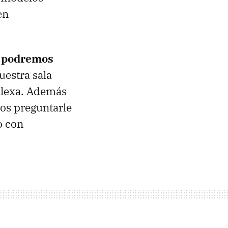
en
s
podremos
uestra sala
Alexa. Además
os preguntarle
o con