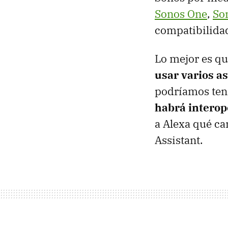
Sonos One
,
So
compatibilidad
Lo mejor es qu
usar varios as
podríamos tene
habrá interop
a Alexa qué ca
Assistant.