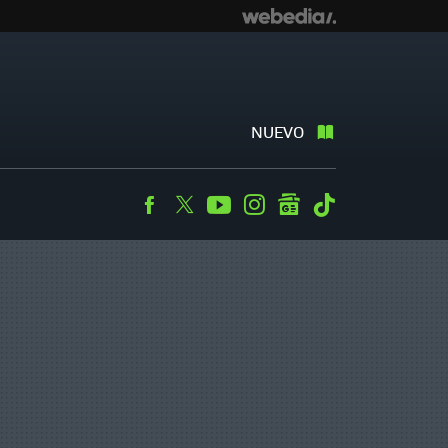
NUEVO
Facebook
Twitter
Youtube
Instagram
googlenews
Tiktok