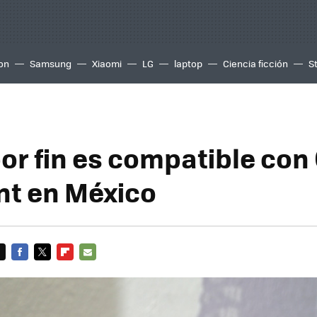
ion
Samsung
Xiaomi
LG
laptop
Ciencia ficción
S
or fin es compatible con
nt en México
FACEBOOK
TWITTER
FLIPBOARD
E-
MAIL