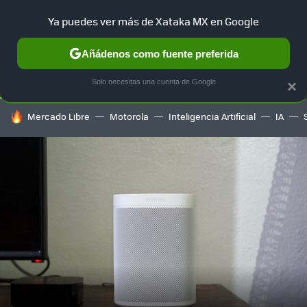
Ya puedes ver más de Xataka MX en Google
SELECCIÓN
GAMING
HOME
AUTO
TERRITORIO SAM
Añádenos como fuente preferida
Solo necesitas una cuenta de Google
×
HOY SE HABLA DE
Mercado Libre
Motorola
Inteligencia Artificial
IA