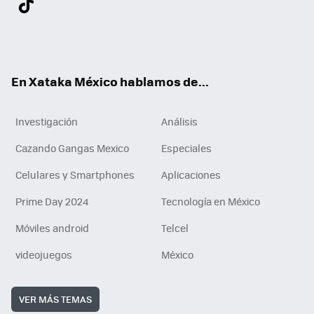
ter
ebo
tub
agr
gra
boa
edI
Tikt
ok
e
am
m
rd
n
ok
En Xataka México hablamos de...
Investigación
Análisis
Cazando Gangas Mexico
Especiales
Celulares y Smartphones
Aplicaciones
Prime Day 2024
Tecnología en México
Móviles android
Telcel
videojuegos
México
VER MÁS TEMAS