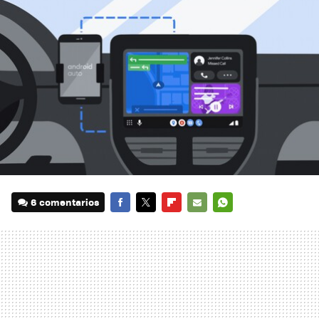
6 comentarios
FACEBOOK
TWITTER
FLIPBOARD
E-
WHATSAPP
MAIL