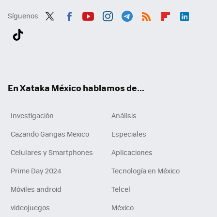
Síguenos
Twit
Fac
You
Inst
Tele
RSS
Flip
Link
ter
ebo
tub
agr
gra
boa
edI
Tikt
ok
e
am
m
rd
n
ok
En Xataka México hablamos de...
Investigación
Análisis
Cazando Gangas Mexico
Especiales
Celulares y Smartphones
Aplicaciones
Prime Day 2024
Tecnología en México
Móviles android
Telcel
videojuegos
México