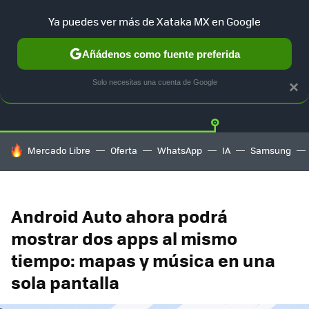
Ya puedes ver más de Xataka MX en Google
Añádenos como fuente preferida
Twitter
Fa
TESLA
UBER
AUTO ELECTRICO
Solo necesitas una cuenta de Google
×
HOY SE HABLA DE
Mercado Libre
Oferta
WhatsApp
IA
Samsung
Android Auto ahora podrá
mostrar dos apps al mismo
tiempo: mapas y música en una
sola pantalla