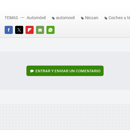
TEMAS
Automóvil
automovil
Nissan
Coches y t
FACEBOOK
TWITTER
FLIPBOARD
E-
WHATSAPP
MAIL
ENTRAR Y ENVIAR UN COMENTARIO