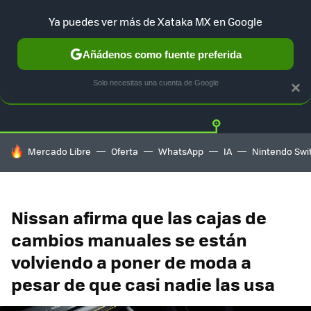
Ya puedes ver más de Xataka MX en Google
Añádenos como fuente preferida
Twitter
Fa
TESLA
UBER
AUTO ELECTRICO
Solo necesitas una cuenta de Google
×
HOY SE HABLA DE
Mercado Libre
Oferta
WhatsApp
IA
Nintendo Swi
Nissan afirma que las cajas de
cambios manuales se están
volviendo a poner de moda a
pesar de que casi nadie las usa