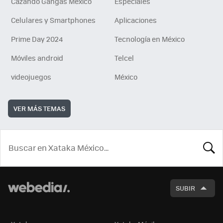
Cazando Gangas Mexico
Especiales
Celulares y Smartphones
Aplicaciones
Prime Day 2024
Tecnología en México
Móviles android
Telcel
videojuegos
México
VER MÁS TEMAS
BUSCA
SUBIR