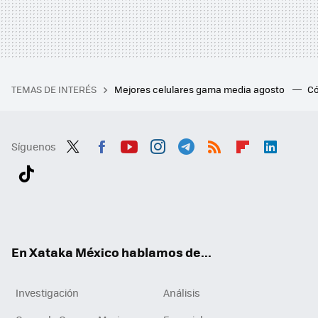
TEMAS DE INTERÉS
Mejores celulares gama media agosto
Có
Síguenos
Twit
Fac
You
Inst
Tele
RSS
Flip
Link
ter
ebo
tub
agr
gra
boa
edI
Tikt
ok
e
am
m
rd
n
ok
En Xataka México hablamos de...
Investigación
Análisis