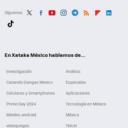
Síguenos
Twit
Fac
You
Inst
Tele
RSS
Flip
Link
ter
ebo
tub
agr
gra
boa
edI
Tikt
ok
e
am
m
rd
n
ok
En Xataka México hablamos de...
Investigación
Análisis
Cazando Gangas Mexico
Especiales
Celulares y Smartphones
Aplicaciones
Prime Day 2024
Tecnología en México
Móviles android
México
videojuegos
Telcel