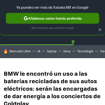
Ya puedes ver más de Xataka MX en Google
Añádenos como fuente preferida
Twitter
Fa
TESLA
UBER
AUTO ELECTRICO
Solo necesitas una cuenta de Google
×
HOY SE HABLA DE
Mercado Libre
IA
laptop
Sony
Tecnología
Cie
BMW le encontró un uso a las
baterías recicladas de sus autos
eléctricos: serán las encargadas
de dar energía a los conciertos de
Coldplay