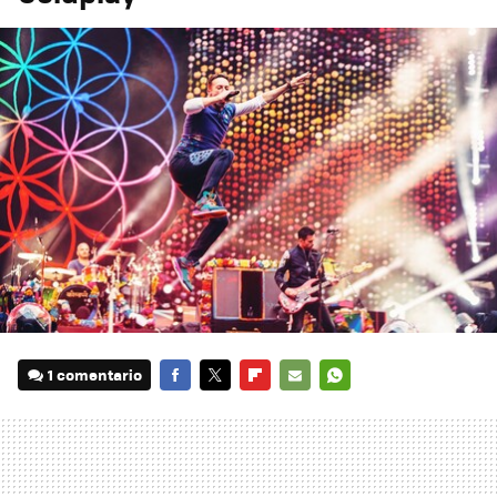
1 comentario
FACEBOOK
TWITTER
FLIPBOARD
E-
WHATSAPP
MAIL