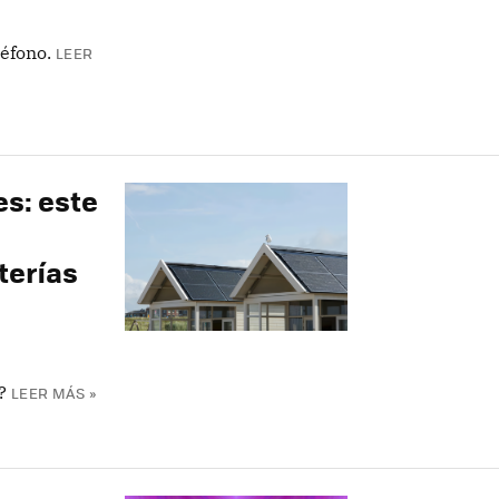
éfono.
LEER
es: este
terías
?
LEER MÁS »