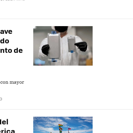
lave
ado
ento de
 con mayor
O
del
rica,