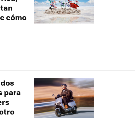
 tan
be cómo
 dos
s para
ers
otro