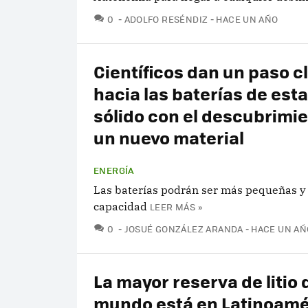
COMENTARIOS
0
ADOLFO RESÉNDIZ
HACE UN AÑO
Científicos dan un paso c
hacia las baterías de est
sólido con el descubrimi
un nuevo material
ENERGÍA
Las baterías podrán ser más pequeñas y
capacidad
LEER MÁS »
COMENTARIOS
0
JOSUÉ GONZÁLEZ ARANDA
HACE UN AÑ
La mayor reserva de litio 
mundo está en Latinoamé