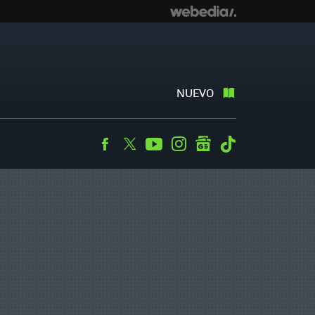
NUEVO
Facebook
Twitter
Youtube
Instagram
googlenews
Tiktok