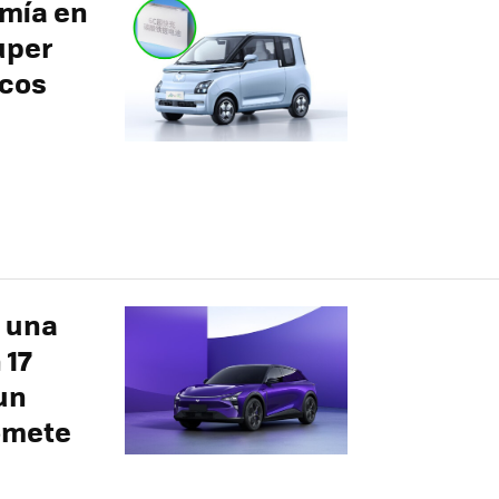
omía en
uper
icos
: una
 17
un
romete