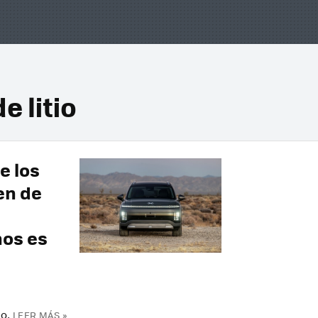
e litio
e los
en de
nos es
o.
LEER MÁS »