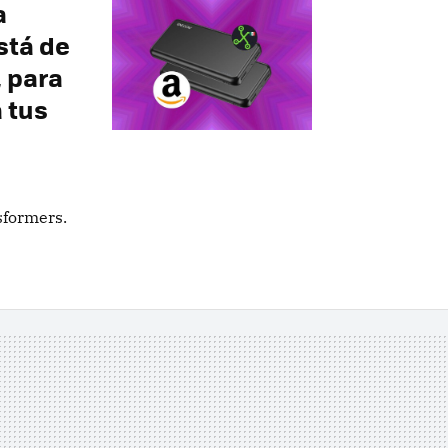
a
stá de
 para
 tus
sformers.