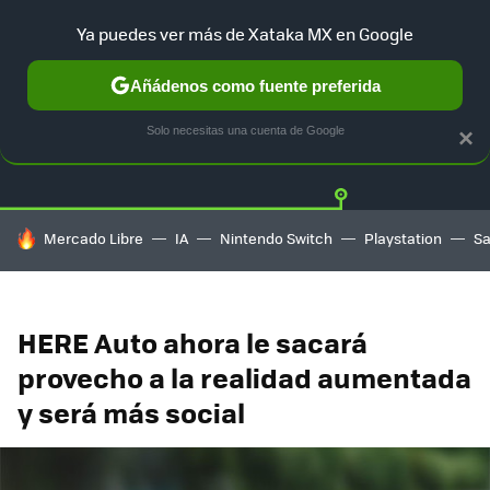
Ya puedes ver más de Xataka MX en Google
Añádenos como fuente preferida
Twitter
Fa
TESLA
UBER
AUTO ELECTRICO
Solo necesitas una cuenta de Google
×
HOY SE HABLA DE
Mercado Libre
IA
Nintendo Switch
Playstation
S
HERE Auto ahora le sacará
provecho a la realidad aumentada
y será más social