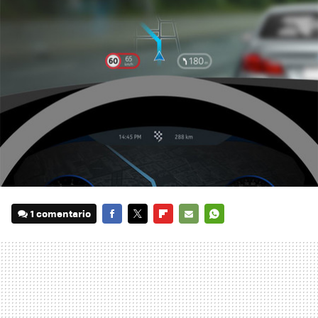
1 comentario
FACEBOOK
TWITTER
FLIPBOARD
E-
WHATSAPP
MAIL