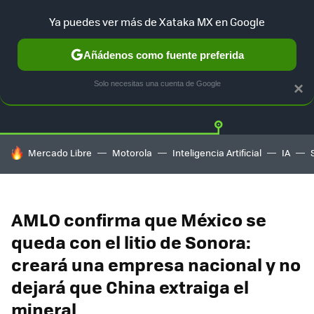
Ya puedes ver más de Xataka MX en Google
Añádenos como fuente preferida
Twitter
Fa
TESLA
UBER
AUTO ELECTRICO
Solo necesitas una cuenta de Google
×
HOY SE HABLA DE
Mercado Libre
Motorola
Inteligencia Artificial
IA
AMLO confirma que México se
queda con el litio de Sonora:
creará una empresa nacional y no
dejará que China extraiga el
mineral