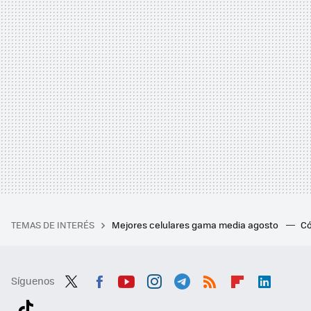
TEMAS DE INTERÉS
Mejores celulares gama media agosto
Có
Síguenos
Twit
Fac
You
Inst
Tele
RSS
Flip
Link