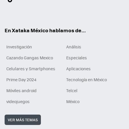
ter
ebo
tub
agr
gra
boa
edI
Tikt
ok
e
am
m
rd
n
ok
En Xataka México hablamos de...
Investigación
Análisis
Cazando Gangas Mexico
Especiales
Celulares y Smartphones
Aplicaciones
Prime Day 2024
Tecnología en México
Móviles android
Telcel
videojuegos
México
VER MÁS TEMAS