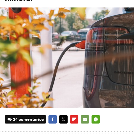
24 comentarios
FACEBOOK
TWITTER
FLIPBOARD
E-
WHATSAPP