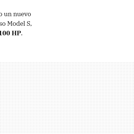
do un nuevo
so Model S,
100 HP
.