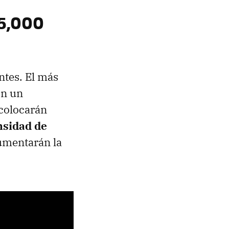
25,000
ntes. El más
on un
 colocarán
nsidad de
aumentarán la