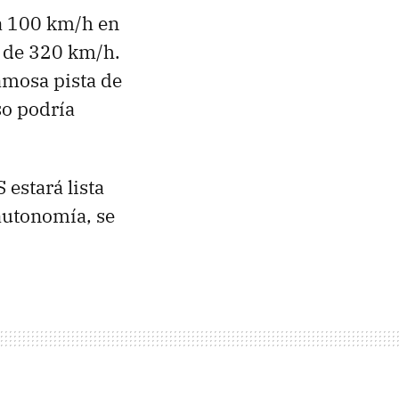
 a 100 km/h en
 de 320 km/h.
amosa pista de
so podría
estará lista
autonomía, se