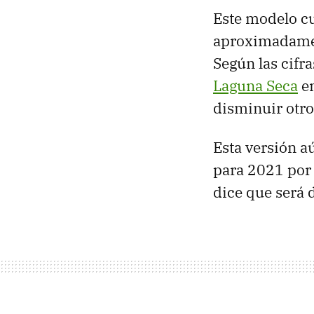
Este modelo c
aproximadamen
Según las cifr
Laguna Seca
en
disminuir otro
Esta versión a
para 2021 po
dice que será 