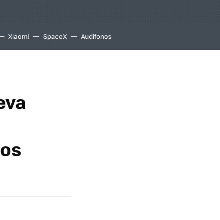
Xiaomi
SpaceX
Audífonos
ueva
dos