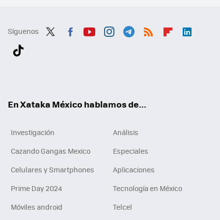
Síguenos
Twit
Fac
You
Inst
Tele
RSS
Flip
Link
ter
ebo
tub
agr
gra
boa
edI
Tikt
ok
e
am
m
rd
n
ok
En Xataka México hablamos de...
Investigación
Análisis
Cazando Gangas Mexico
Especiales
Celulares y Smartphones
Aplicaciones
Prime Day 2024
Tecnología en México
Móviles android
Telcel