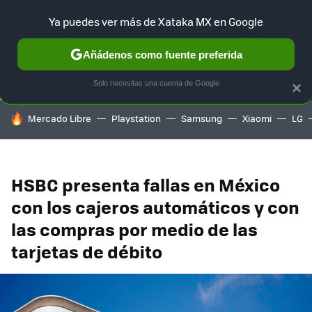
Ya puedes ver más de Xataka MX en Google
SELECCIÓN
GAMING
HOME
AUTO
TERRITORIO SAM
Añádenos como fuente preferida
Solo necesitas una cuenta de Google
×
HOY SE HABLA DE
Mercado Libre
Playstation
Samsung
Xiaomi
LG
HSBC presenta fallas en México
con los cajeros automáticos y con
las compras por medio de las
tarjetas de débito