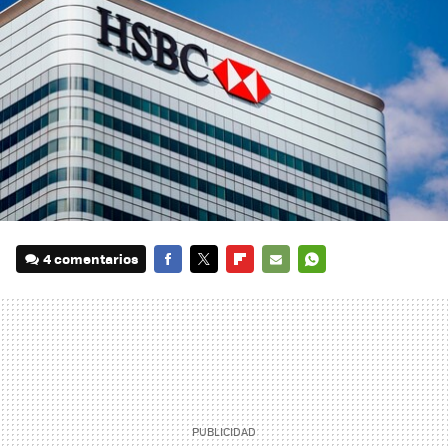
4 comentarios
FACEBOOK
TWITTER
FLIPBOARD
E-
WHATSAPP
MAIL