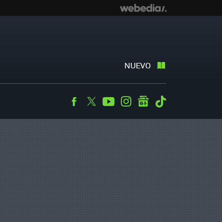
NUEVO
Facebook
Twitter
Youtube
Instagram
googlenews
Tiktok