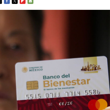
FACEBOOK
TWITTER
FLIPBOARD
E-
MAIL