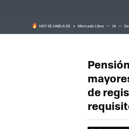
HOY SE HABLA DE
Mercado Libre
IA
Sa
Pensión
mayores
de regis
requisi