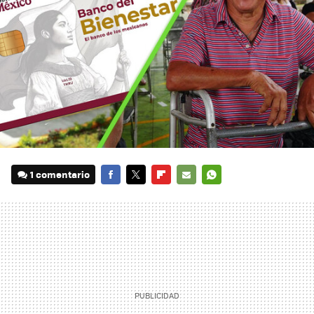
1 comentario
FACEBOOK
TWITTER
FLIPBOARD
E-
WHATSAPP
MAIL