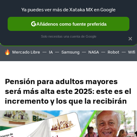
Ya puedes ver más de Xataka MX en Google
SELECCIÓN
GAMING
HOME
AUTO
TERRITORIO SAM
Añádenos como fuente preferida
Solo necesitas una cuenta de Google
×
HOY SE HABLA DE
Mercado Libre
IA
Samsung
NASA
Robot
Wifi
Pensión para adultos mayores
será más alta este 2025: este es el
incremento y los que la recibirán