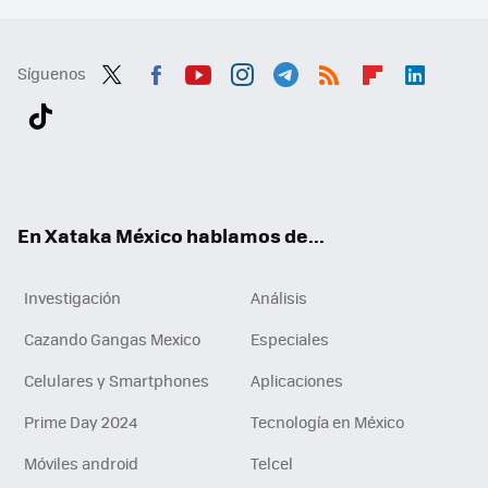
Síguenos
Twit
Fac
You
Inst
Tele
RSS
Flip
Link
ter
ebo
tub
agr
gra
boa
edI
Tikt
ok
e
am
m
rd
n
ok
En Xataka México hablamos de...
Investigación
Análisis
Cazando Gangas Mexico
Especiales
Celulares y Smartphones
Aplicaciones
Prime Day 2024
Tecnología en México
Móviles android
Telcel