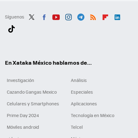
Síguenos
Twit
Fac
You
Inst
Tele
RSS
Flip
Link
ter
ebo
tub
agr
gra
boa
edI
Tikt
ok
e
am
m
rd
n
ok
En Xataka México hablamos de...
Investigación
Análisis
Cazando Gangas Mexico
Especiales
Celulares y Smartphones
Aplicaciones
Prime Day 2024
Tecnología en México
Móviles android
Telcel