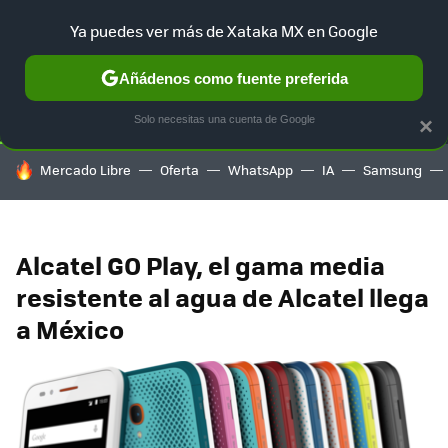
Ya puedes ver más de Xataka MX en Google
SELECCIÓN
GAMING
HOME
AUTO
TERRITORIO SAM
Añádenos como fuente preferida
Solo necesitas una cuenta de Google
×
HOY SE HABLA DE
Mercado Libre
Oferta
WhatsApp
IA
Samsung
Alcatel GO Play, el gama media
resistente al agua de Alcatel llega
a México