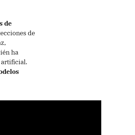
s de
tecciones de
az,
bién ha
rtificial.
odelos