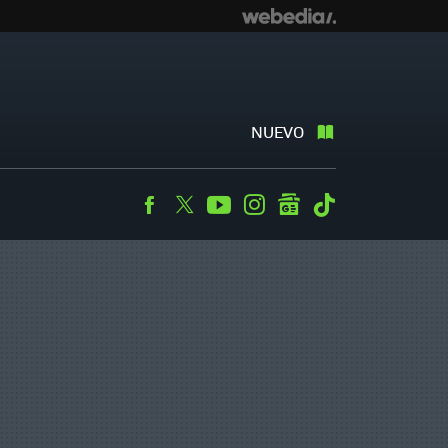
NUEVO
Facebook
Twitter
Youtube
Instagram
googlenews
Tiktok