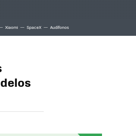
Xiaomi
SpaceX
Audífonos
s
odelos