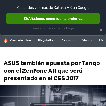
Ya puedes ver más de Xataka MX en Google
SELECCIÓN
GAMING
HOME
AUTO
TERRITORIO SAM
Añádenos como fuente preferida
Solo necesitas una cuenta de Google
×
HOY SE HABLA DE
Mercado Libre
Playstation
Samsung
Xiaomi
LG
ASUS también apuesta por Tango
con el ZenFone AR que será
presentado en el CES 2017