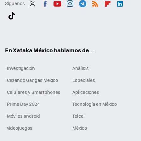
Síguenos
Twit
Fac
You
Inst
Tele
RSS
Flip
Link
ter
ebo
tub
agr
gra
boa
edI
Tikt
ok
e
am
m
rd
n
ok
En Xataka México hablamos de...
Investigación
Análisis
Cazando Gangas Mexico
Especiales
Celulares y Smartphones
Aplicaciones
Prime Day 2024
Tecnología en México
Móviles android
Telcel
videojuegos
México