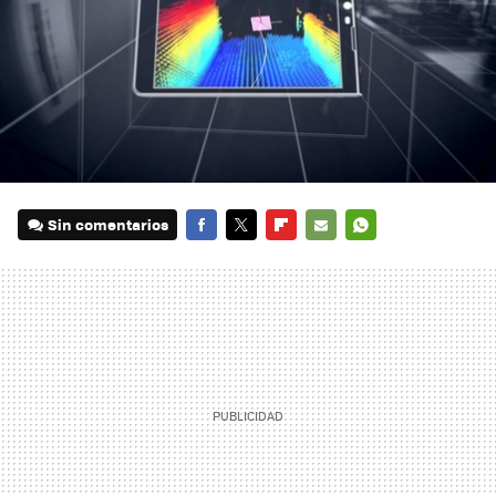
Sin comentarios
FACEBOOK
TWITTER
FLIPBOARD
E-
WHATSAPP
MAIL