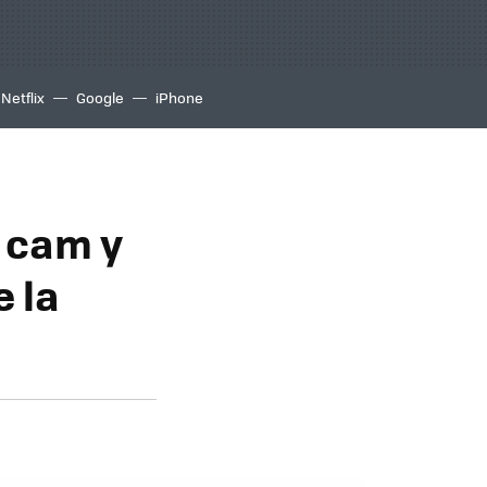
Netflix
Google
iPhone
X cam y
e la