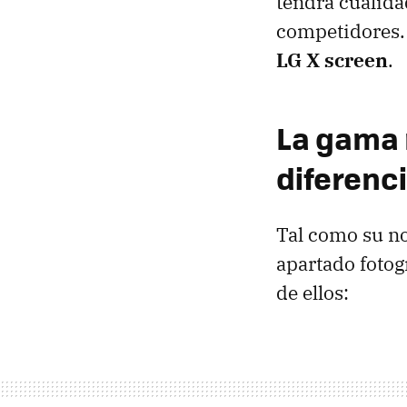
tendrá cualida
competidores. 
LG X screen
.
La gama 
diferenc
Tal como su no
apartado fotogr
de ellos: