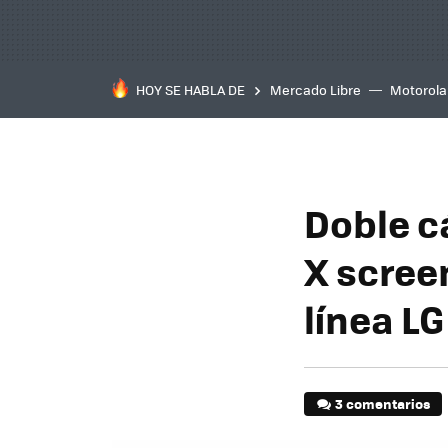
HOY SE HABLA DE
Mercado Libre
Motorola
Doble c
X screen
línea L
3 comentarios