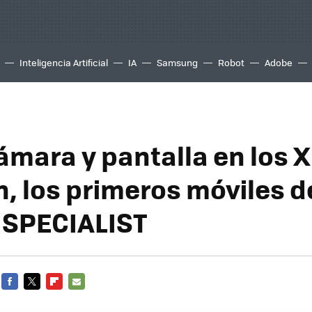
Inteligencia Artificial
IA
Samsung
Robot
Adobe
ámara y pantalla en los 
, los primeros móviles d
G SPECIALIST
FACEBOOK
TWITTER
FLIPBOARD
E-