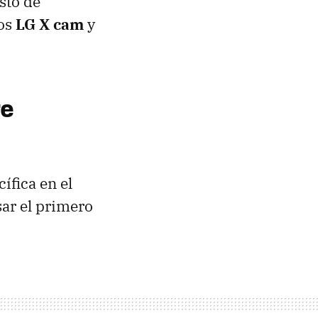
sto de
los
LG X cam
y
re
ífica en el
sar el primero