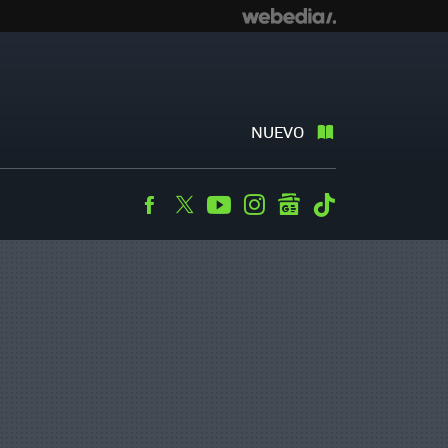
NUEVO
Facebook
Twitter
Youtube
Instagram
googlenews
Tiktok