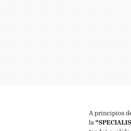
A principios d
la
“SPECIALIS