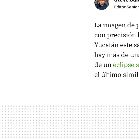
Editor Senior
La imagen de po
con precisión 
Yucatán este s
hay más de una
de un
eclipse 
el último simi