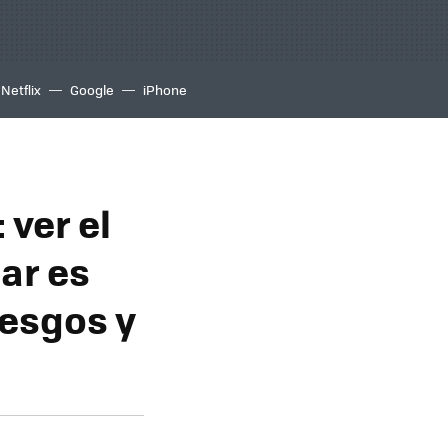
Netflix
Google
iPhone
 ver el
lar es
iesgos y