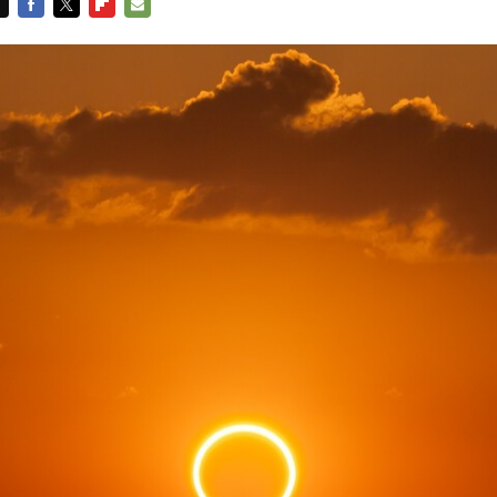
FACEBOOK
TWITTER
FLIPBOARD
E-
MAIL