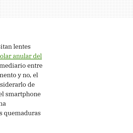
itan lentes
olar anular del
rmediario entre
mento y no, el
siderarlo de
del smartphone
ha
las quemaduras