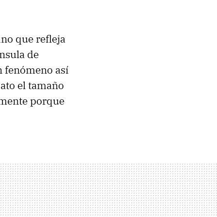
ino que refleja
ínsula de
un fenómeno así
ato el tamaño
lmente porque