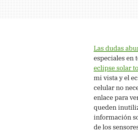
Las dudas ab
especiales en
eclipse solar to
mi vista y el e
celular no nec
enlace para ve
queden inutil
información so
de los sensore