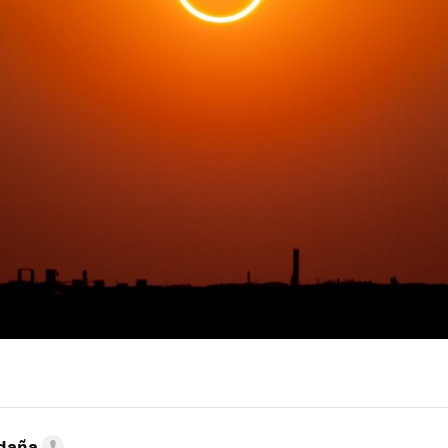
ldaña