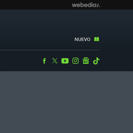
NUEVO
Facebook
Twitter
Youtube
Instagram
googlenews
Tiktok