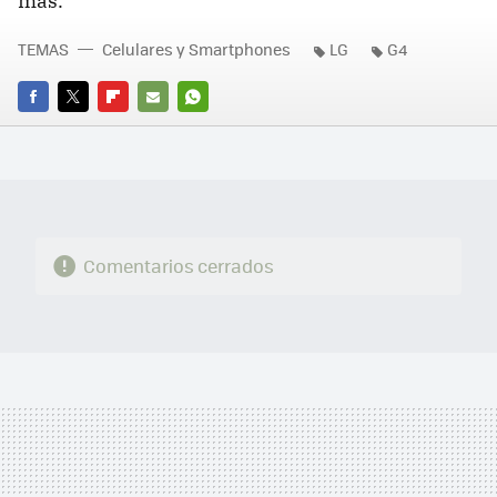
más.
TEMAS
Celulares y Smartphones
LG
G4
FACEBOOK
TWITTER
FLIPBOARD
E-
WHATSAPP
MAIL
Comentarios cerrados