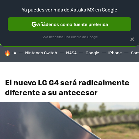
Ya puedes ver más de Xataka MX en Google
SELECCIÓN
GAMING
HOME
AUTO
TERRITORIO SAM
Añádenos como fuente preferida
Solo necesitas una cuenta de Google
×
HOY SE HABLA DE
IA
Nintendo Switch
NASA
Google
iPhone
Son
El nuevo LG G4 será radicalmente
diferente a su antecesor