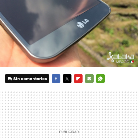
Sin comentarios
FACEBOOK
TWITTER
FLIPBOARD
E-
WHATSAPP
MAIL