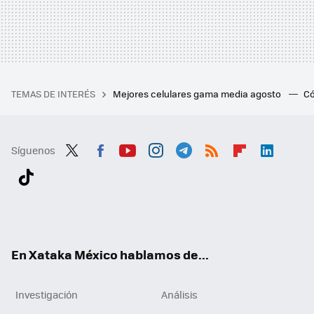
TEMAS DE INTERÉS
Mejores celulares gama media agosto
Có
Síguenos
Twit
Fac
You
Inst
Tele
RSS
Flip
Link
ter
ebo
tub
agr
gra
boa
edI
Tikt
ok
e
am
m
rd
n
ok
En Xataka México hablamos de...
Investigación
Análisis