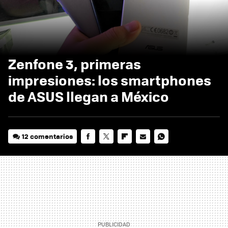
Zenfone 3, primeras
impresiones: los smartphones
de ASUS llegan a México
12 comentarios
FACEBOOK
TWITTER
FLIPBOARD
E-
WHATSAPP
MAIL