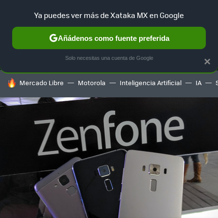
Ya puedes ver más de Xataka MX en Google
MENÚ
NUEVO
Añádenos como fuente preferida
SELECCIÓN
GAMING
HOME
AUTO
TERRITORIO SAM
Solo necesitas una cuenta de Google
×
HOY SE HABLA DE
Mercado Libre
Motorola
Inteligencia Artificial
IA