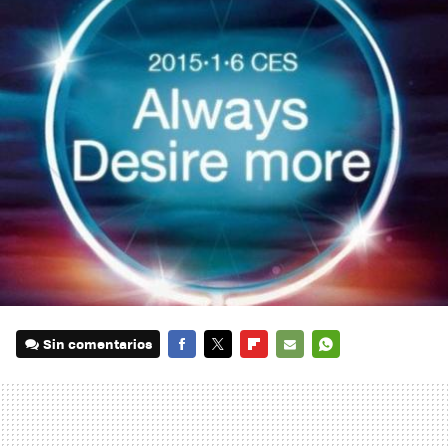
Sin comentarios
FACEBOOK
TWITTER
FLIPBOARD
E-
WHATSAPP
MAIL