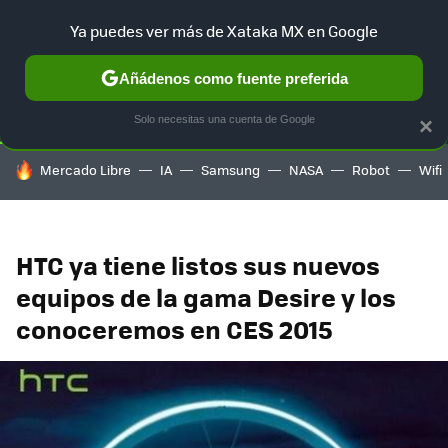
Ya puedes ver más de Xataka MX en Google
SELECCIÓN
GAMING
HOME
AUTO
TERRITORIO SAM
Añádenos como fuente preferida
Solo necesitas una cuenta de Google
×
HOY SE HABLA DE
Mercado Libre
IA
Samsung
NASA
Robot
Wifi
HTC ya tiene listos sus nuevos
equipos de la gama Desire y los
conoceremos en CES 2015