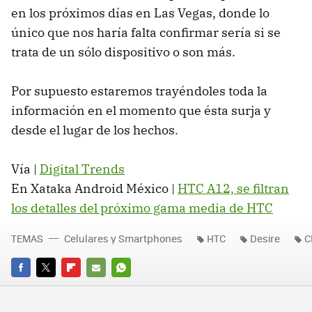
en los próximos días en Las Vegas, donde lo
único que nos haría falta confirmar sería si se
trata de un sólo dispositivo o son más.
Por supuesto estaremos trayéndoles toda la
información en el momento que ésta surja y
desde el lugar de los hechos.
Vía |
Digital Trends
En Xataka Android México |
HTC A12, se filtran
los detalles del próximo gama media de HTC
TEMAS
Celulares y Smartphones
HTC
Desire
C
FACEBOOK
TWITTER
FLIPBOARD
E-
WHATSAPP
MAIL