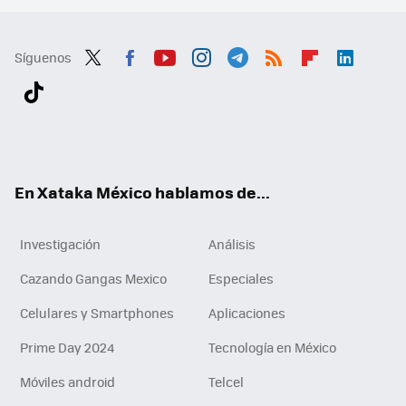
Síguenos
Twit
Fac
You
Inst
Tele
RSS
Flip
Link
ter
ebo
tub
agr
gra
boa
edI
Tikt
ok
e
am
m
rd
n
ok
En Xataka México hablamos de...
Investigación
Análisis
Cazando Gangas Mexico
Especiales
Celulares y Smartphones
Aplicaciones
Prime Day 2024
Tecnología en México
Móviles android
Telcel