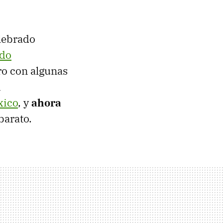
lebrado
ndo
ro con algunas
i
xico
, y
ahora
 barato.