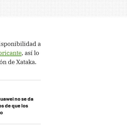
isponibilidad a
abricante
, así lo
ón de Xataka.
Huawei no se da
s de que los
ro