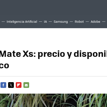
Inteligencia Artificial
IA
Samsung
Robot
Adobe
Mate Xs: precio y disponi
co
FACEBOOK
TWITTER
FLIPBOARD
E-
MAIL