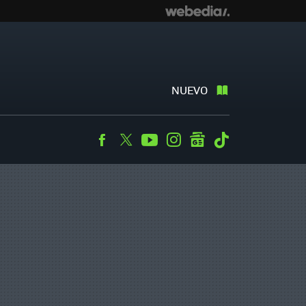
NUEVO
Facebook
Twitter
Youtube
Instagram
googlenews
Tiktok