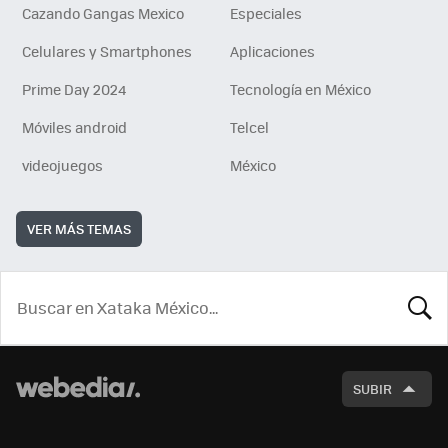
Cazando Gangas Mexico
Especiales
Celulares y Smartphones
Aplicaciones
Prime Day 2024
Tecnología en México
Móviles android
Telcel
videojuegos
México
VER MÁS TEMAS
BUSCA
SUBIR