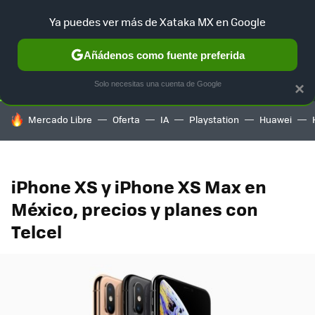
Ya puedes ver más de Xataka MX en Google
SELECCIÓN
GAMING
HOME
AUTO
TERRITORIO SAM
Añádenos como fuente preferida
Solo necesitas una cuenta de Google
×
HOY SE HABLA DE
Mercado Libre
Oferta
IA
Playstation
Huawei
iPhone XS y iPhone XS Max en
México, precios y planes con
Telcel