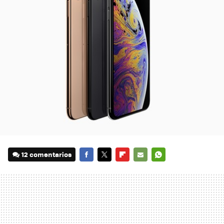
12 comentarios
FACEBOOK
TWITTER
FLIPBOARD
E-
WHATSAPP
MAIL