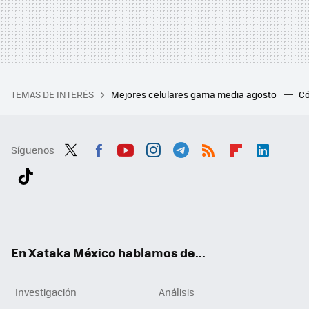
TEMAS DE INTERÉS
Mejores celulares gama media agosto
Có
Síguenos
Twit
Fac
You
Inst
Tele
RSS
Flip
Link
ter
ebo
tub
agr
gra
boa
edI
Tikt
ok
e
am
m
rd
n
ok
En Xataka México hablamos de...
Investigación
Análisis