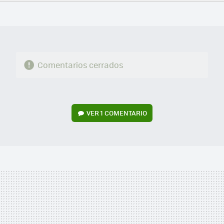
FACEBOOK
TWITTER
FLIPBOARD
E-
WHATSAPP
MAIL
Comentarios cerrados
VER
1 COMENTARIO