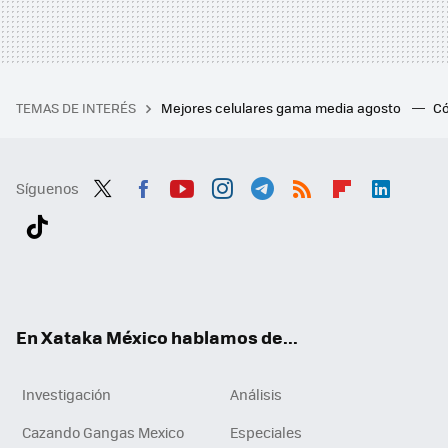
TEMAS DE INTERÉS
Mejores celulares gama media agosto
Có
Síguenos
Twit
Fac
You
Inst
Tele
RSS
Flip
Link
ter
ebo
tub
agr
gra
boa
edI
Tikt
ok
e
am
m
rd
n
ok
En Xataka México hablamos de...
Investigación
Análisis
Cazando Gangas Mexico
Especiales