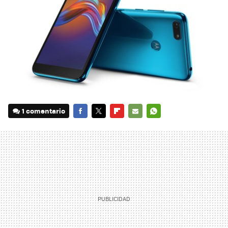
1 comentario
FACEBOOK
TWITTER
FLIPBOARD
E-
WHATSAPP
MAIL