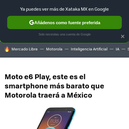
Ya puedes ver más de Xataka MX en Google
SELECCIÓN
GAMING
HOME
AUTO
TERRITORIO SAM
Añádenos como fuente preferida
Solo necesitas una cuenta de Google
×
HOY SE HABLA DE
Mercado Libre
Motorola
Inteligencia Artificial
IA
Moto e6 Play, este es el
smartphone más barato que
Motorola traerá a México