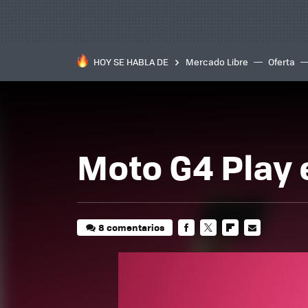
HOY SE HABLA DE
Mercado Libre
Oferta
Moto G4 Play 
8 comentarios
FACEBOOK
TWITTER
FLIPBOARD
E-
MAIL