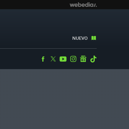
NUEVO
Facebook
Twitter
Youtube
Instagram
googlenews
Tiktok