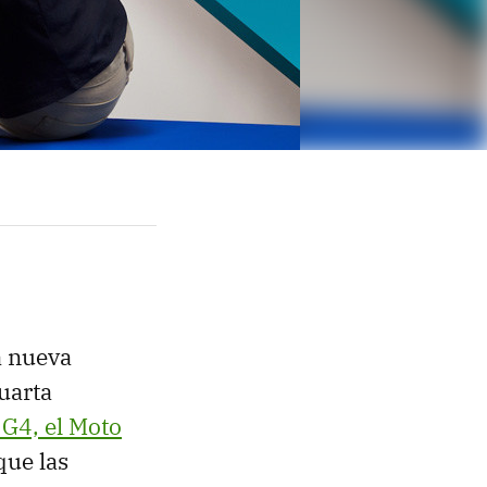
a nueva
uarta
G4, el Moto
que las