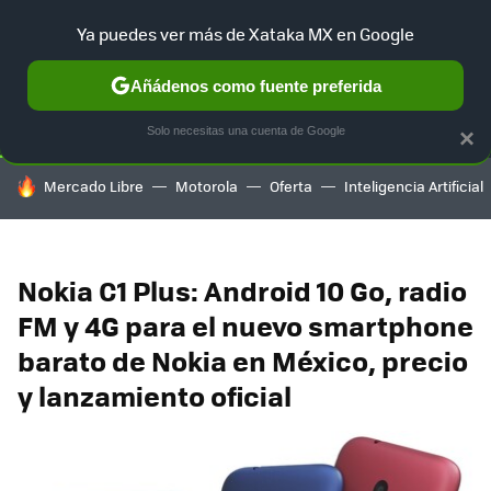
Ya puedes ver más de Xataka MX en Google
SELECCIÓN
GAMING
HOME
AUTO
TERRITORIO SAM
Añádenos como fuente preferida
Solo necesitas una cuenta de Google
×
HOY SE HABLA DE
Mercado Libre
Motorola
Oferta
Inteligencia Artificial
Nokia C1 Plus: Android 10 Go, radio
FM y 4G para el nuevo smartphone
barato de Nokia en México, precio
y lanzamiento oficial