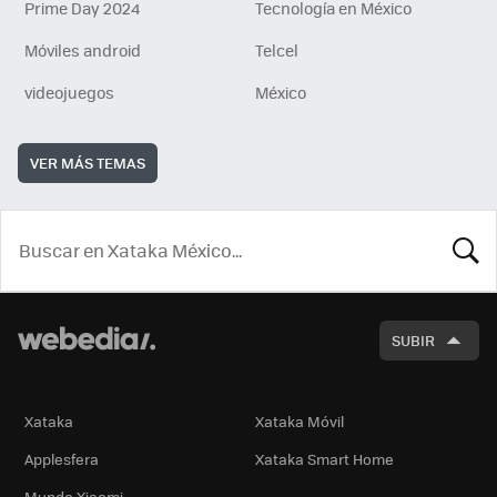
Prime Day 2024
Tecnología en México
Móviles android
Telcel
videojuegos
México
VER MÁS TEMAS
BUSCA
SUBIR
Xataka
Xataka Móvil
Applesfera
Xataka Smart Home
Mundo Xiaomi