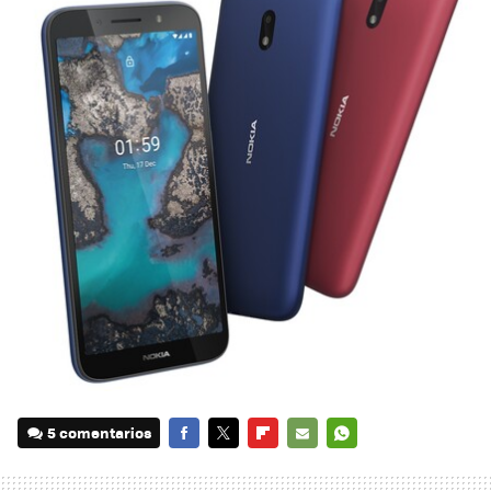
5 comentarios
FACEBOOK
TWITTER
FLIPBOARD
E-
WHATSAPP