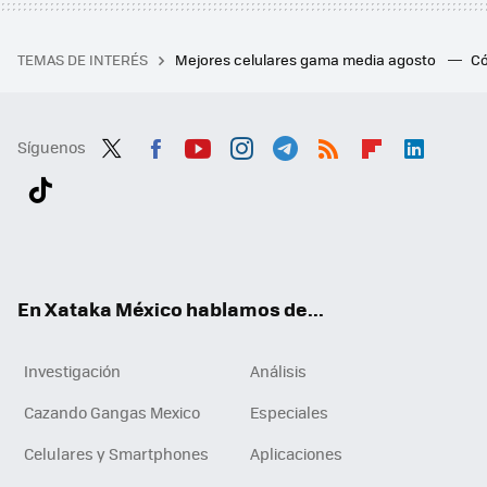
TEMAS DE INTERÉS
Mejores celulares gama media agosto
Có
Síguenos
Twit
Fac
You
Inst
Tele
RSS
Flip
Link
ter
ebo
tub
agr
gra
boa
edI
Tikt
ok
e
am
m
rd
n
ok
En Xataka México hablamos de...
Investigación
Análisis
Cazando Gangas Mexico
Especiales
Celulares y Smartphones
Aplicaciones