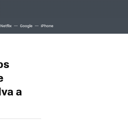
Netflix
Google
iPhone
os
e
lva a