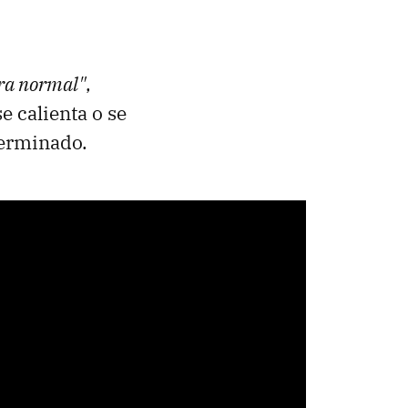
ura normal"
,
se calienta o se
terminado.