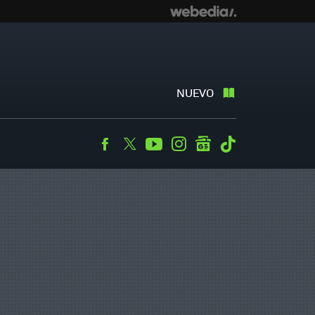
NUEVO
Facebook
Twitter
Youtube
Instagram
googlenews
Tiktok