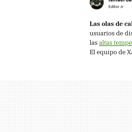
Editor Jr
Las olas de ca
usuarios de di
las
altas temp
El equipo de X