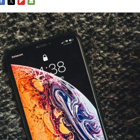
FACEBOOK
TWITTER
FLIPBOARD
E-
MAIL