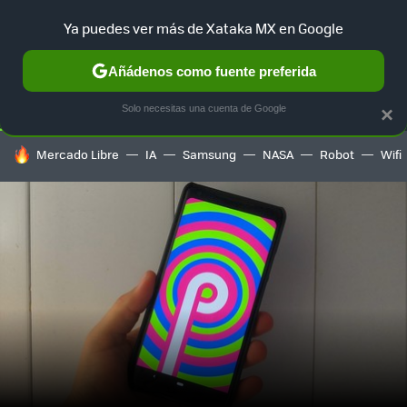
Ya puedes ver más de Xataka MX en Google
SELECCIÓN
GAMING
HOME
AUTO
TERRITORIO SAM
Añádenos como fuente preferida
Solo necesitas una cuenta de Google
×
HOY SE HABLA DE
Mercado Libre
IA
Samsung
NASA
Robot
Wifi