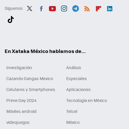
Síguenos
Twit
Fac
You
Inst
Tele
RSS
Flip
Link
ter
ebo
tub
agr
gra
boa
edI
Tikt
ok
e
am
m
rd
n
ok
En Xataka México hablamos de...
Investigación
Análisis
Cazando Gangas Mexico
Especiales
Celulares y Smartphones
Aplicaciones
Prime Day 2024
Tecnología en México
Móviles android
Telcel
videojuegos
México