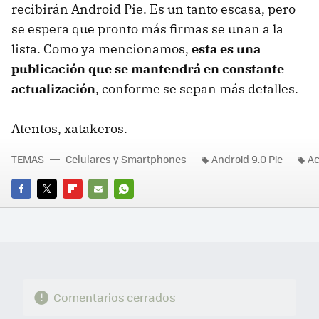
recibirán Android Pie. Es un tanto escasa, pero
se espera que pronto más firmas se unan a la
lista. Como ya mencionamos,
esta es una
publicación que se mantendrá en constante
actualización
, conforme se sepan más detalles.
Atentos, xatakeros.
TEMAS
Celulares y Smartphones
Android 9.0 Pie
Ac
FACEBOOK
TWITTER
FLIPBOARD
E-
WHATSAPP
MAIL
Comentarios cerrados