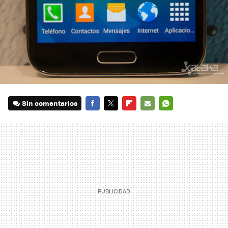
Sin comentarios
FACEBOOK
TWITTER
FLIPBOARD
E-
WHATSAPP
MAIL