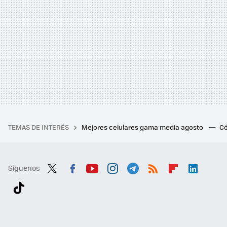
TEMAS DE INTERÉS
Mejores celulares gama media agosto
Có
Síguenos
Twit
Fac
You
Inst
Tele
RSS
Flip
Link
ter
ebo
tub
agr
gra
boa
edI
Tikt
ok
e
am
m
rd
n
ok