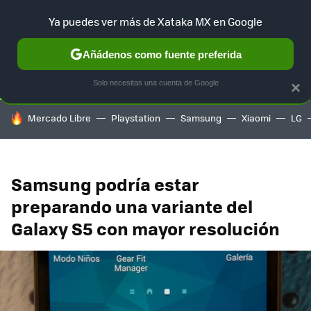
Ya puedes ver más de Xataka MX en Google
SELECCIÓN
GAMING
HOME
AUTO
TERRITORIO SAM
Añádenos como fuente preferida
Solo necesitas una cuenta de Google
×
HOY SE HABLA DE
Mercado Libre
Playstation
Samsung
Xiaomi
LG
Samsung podría estar
preparando una variante del
Galaxy S5 con mayor resolución