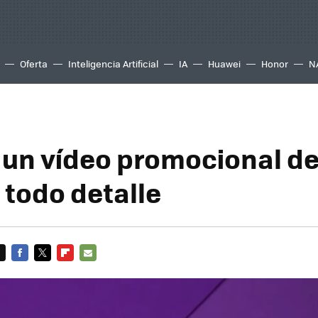
Oferta
Inteligencia Artificial
IA
Huawei
Honor
N
a un vídeo promocional d
 todo detalle
FACEBOOK
TWITTER
FLIPBOARD
E-
MAIL