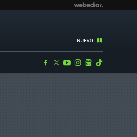
NUEVO
Facebook
Twitter
Youtube
Instagram
googlenews
Tiktok