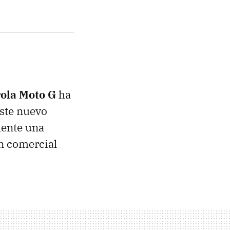
rola Moto G
ha
este nuevo
mente una
en comercial