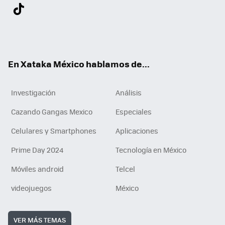
Twit
Fac
You
Inst
Tele
RSS
Flip
Link
ter
ebo
tub
agr
gra
boa
edI
Tikt
ok
e
am
m
rd
n
ok
En Xataka México hablamos de...
Investigación
Análisis
Cazando Gangas Mexico
Especiales
Celulares y Smartphones
Aplicaciones
Prime Day 2024
Tecnología en México
Móviles android
Telcel
videojuegos
México
VER MÁS TEMAS