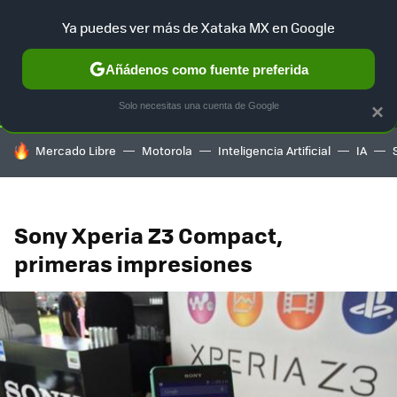
Ya puedes ver más de Xataka MX en Google
SELECCIÓN
GAMING
HOME
AUTO
TERRITORIO SAM
Añádenos como fuente preferida
Solo necesitas una cuenta de Google
×
HOY SE HABLA DE
Mercado Libre
Motorola
Inteligencia Artificial
IA
Sony Xperia Z3 Compact,
primeras impresiones