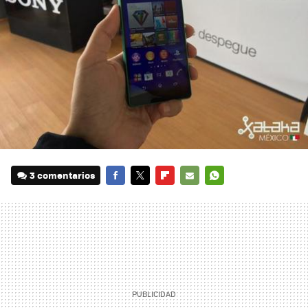
3 comentarios
FACEBOOK
TWITTER
FLIPBOARD
E-
WHATSAPP
MAIL