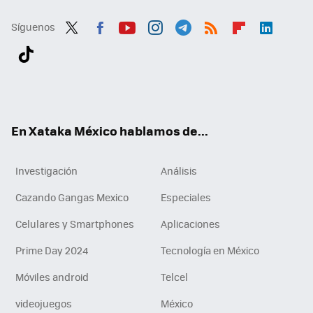
Síguenos
Twit
Fac
You
Inst
Tele
RSS
Flip
Link
ter
ebo
tub
agr
gra
boa
edI
Tikt
ok
e
am
m
rd
n
ok
En Xataka México hablamos de...
Investigación
Análisis
Cazando Gangas Mexico
Especiales
Celulares y Smartphones
Aplicaciones
Prime Day 2024
Tecnología en México
Móviles android
Telcel
videojuegos
México