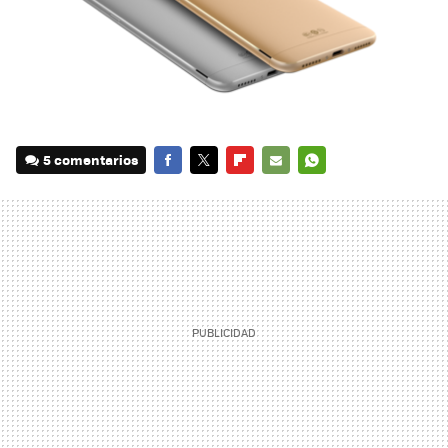
5 comentarios
FACEBOOK
TWITTER
FLIPBOARD
E-
WHATSAPP
MAIL