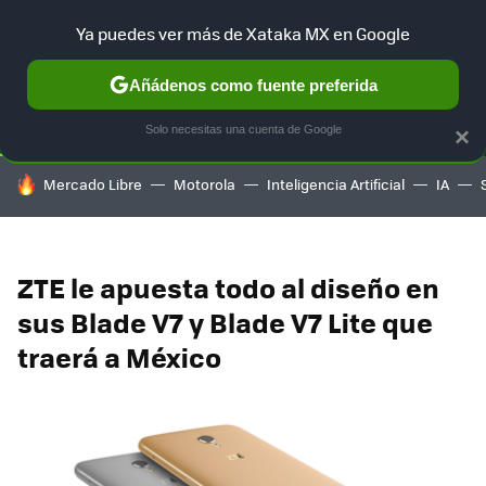
Ya puedes ver más de Xataka MX en Google
SELECCIÓN
GAMING
HOME
AUTO
TERRITORIO SAM
Añádenos como fuente preferida
Solo necesitas una cuenta de Google
×
HOY SE HABLA DE
Mercado Libre
Motorola
Inteligencia Artificial
IA
ZTE le apuesta todo al diseño en
sus Blade V7 y Blade V7 Lite que
traerá a México