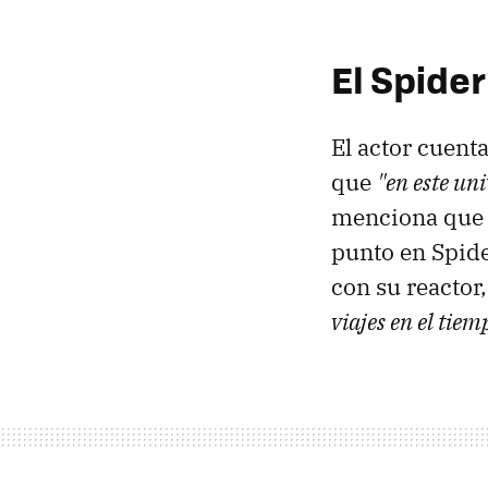
El Spide
El actor cuenta
que
"en este un
menciona que s
punto en Spide
con su reacto
viajes en el tiem