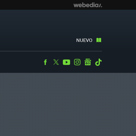
NUEVO
Facebook
Twitter
Youtube
Instagram
googlenews
Tiktok