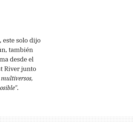
 este solo dijo
ún, también
oma desde el
t River junto
 multiversos,
osible"
.