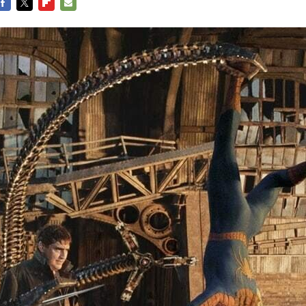
FACEBOOK
TWITTER
FLIPBOARD
E-
MAIL