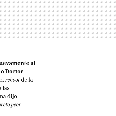
uevamente al
no Doctor
del
reboot
de la
 las
na dijo
creto peor