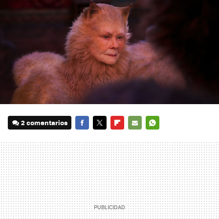
2 comentarios
FACEBOOK
TWITTER
FLIPBOARD
E-
WHATSAPP
MAIL