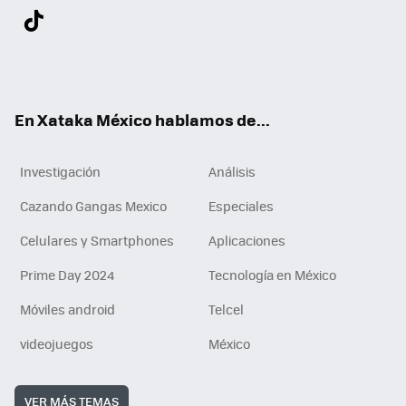
Twit
Fac
You
Inst
Tele
RSS
Flip
Link
ter
ebo
tub
agr
gra
boa
edI
Tikt
ok
e
am
m
rd
n
ok
En Xataka México hablamos de...
Investigación
Análisis
Cazando Gangas Mexico
Especiales
Celulares y Smartphones
Aplicaciones
Prime Day 2024
Tecnología en México
Móviles android
Telcel
videojuegos
México
VER MÁS TEMAS