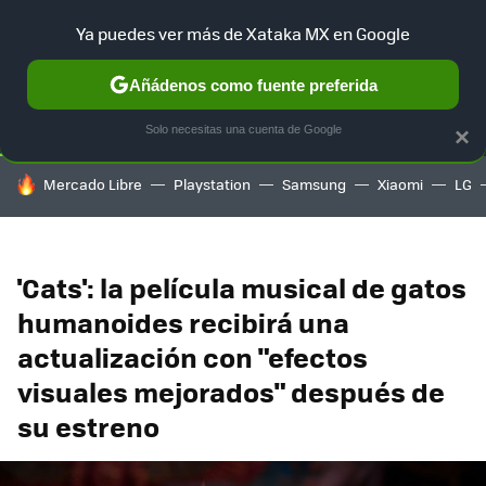
Ya puedes ver más de Xataka MX en Google
SELECCIÓN
GAMING
HOME
AUTO
TERRITORIO SAM
Añádenos como fuente preferida
Solo necesitas una cuenta de Google
×
HOY SE HABLA DE
Mercado Libre
Playstation
Samsung
Xiaomi
LG
'Cats': la película musical de gatos
humanoides recibirá una
actualización con "efectos
visuales mejorados" después de
su estreno