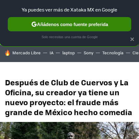
Ya puedes ver más de Xataka MX en Google
SELECCIÓN
GAMING
HOME
AUTO
TERRITORIO SAM
Añádenos como fuente preferida
Solo necesitas una cuenta de Google
×
HOY SE HABLA DE
Mercado Libre
IA
laptop
Sony
Tecnología
Cie
Después de Club de Cuervos y La
Oficina, su creador ya tiene un
nuevo proyecto: el fraude más
grande de México hecho comedia