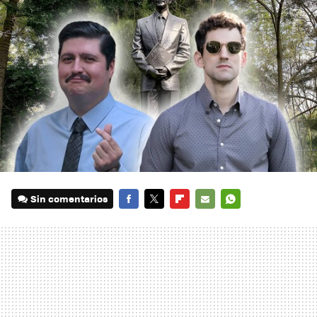
Sin comentarios
FACEBOOK
TWITTER
FLIPBOARD
E-
WHATSAPP
MAIL