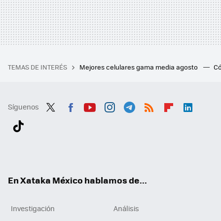
TEMAS DE INTERÉS
Mejores celulares gama media agosto
Có
Síguenos
Twit
Fac
You
Inst
Tele
RSS
Flip
Link
ter
ebo
tub
agr
gra
boa
edI
Tikt
ok
e
am
m
rd
n
ok
En Xataka México hablamos de...
Investigación
Análisis