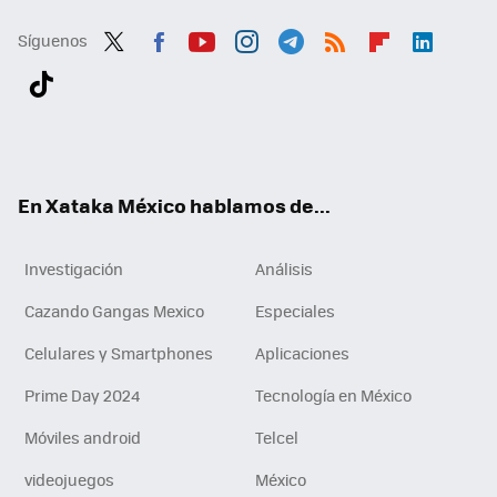
Síguenos
Twit
Fac
You
Inst
Tele
RSS
Flip
Link
ter
ebo
tub
agr
gra
boa
edI
Tikt
ok
e
am
m
rd
n
ok
En Xataka México hablamos de...
Investigación
Análisis
Cazando Gangas Mexico
Especiales
Celulares y Smartphones
Aplicaciones
Prime Day 2024
Tecnología en México
Móviles android
Telcel
videojuegos
México