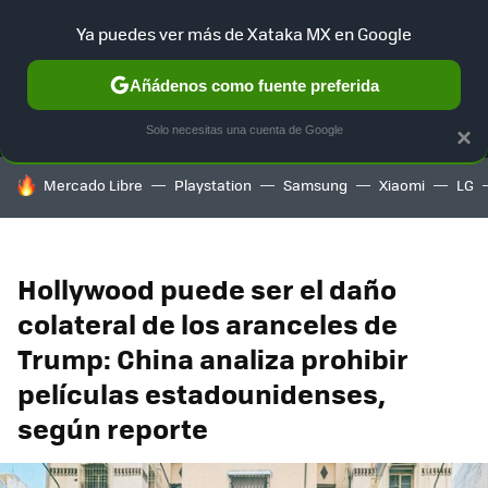
Ya puedes ver más de Xataka MX en Google
MENÚ
NUEVO
Añádenos como fuente preferida
SELECCIÓN
GAMING
HOME
AUTO
TERRITORIO SAM
Solo necesitas una cuenta de Google
×
HOY SE HABLA DE
Mercado Libre
Playstation
Samsung
Xiaomi
LG
Hollywood puede ser el daño
colateral de los aranceles de
Trump: China analiza prohibir
películas estadounidenses,
según reporte