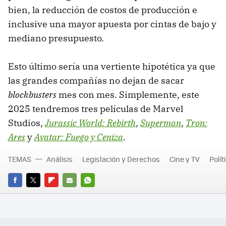
bien, la reducción de costos de producción e
inclusive una mayor apuesta por cintas de bajo y
mediano presupuesto.
Esto último sería una vertiente hipotética ya que
las grandes compañías no dejan de sacar
blockbusters
mes con mes. Simplemente, este
2025 tendremos tres películas de Marvel
Studios,
Jurassic World: Rebirth
,
Superman
,
Tron:
Ares
y
Avatar: Fuego y Ceniza
.
TEMAS
Análisis
Legislación y Derechos
Cine y TV
Polít
FACEBOOK
TWITTER
FLIPBOARD
E-
WHATSAPP
MAIL