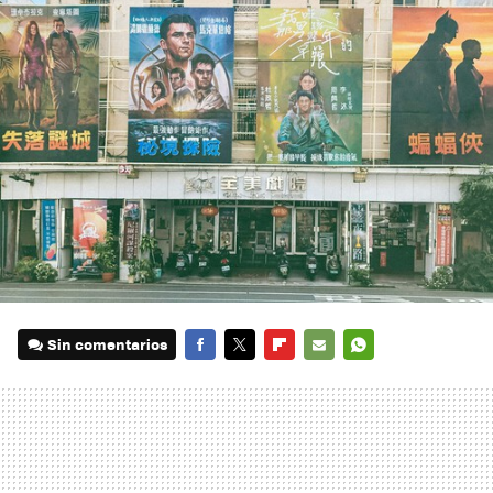
Sin comentarios
FACEBOOK
TWITTER
FLIPBOARD
E-
WHATSAPP
MAIL