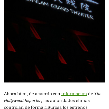
Ahora bien, de acuerdo con
información
de
The
Hollywood Reporter
, las autoridades chinas
controlan de forma rigurosa los estrenos