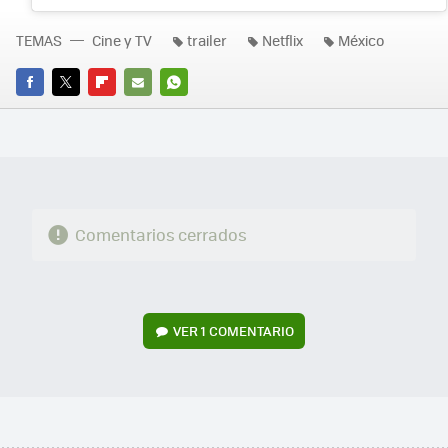
TEMAS
Cine y TV
trailer
Netflix
México
FACEBOOK
TWITTER
FLIPBOARD
E-
WHATSAPP
MAIL
Comentarios cerrados
VER
1 COMENTARIO