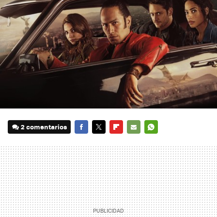
2 comentarios
FACEBOOK
TWITTER
FLIPBOARD
E-
WHATSAPP
MAIL