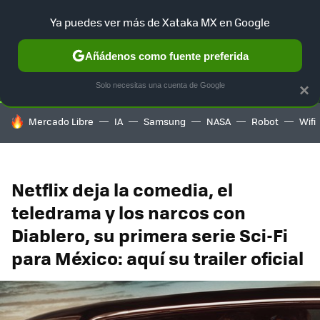
Ya puedes ver más de Xataka MX en Google
SELECCIÓN
GAMING
HOME
AUTO
TERRITORIO SAM
Añádenos como fuente preferida
Solo necesitas una cuenta de Google
×
HOY SE HABLA DE
Mercado Libre
IA
Samsung
NASA
Robot
Wifi
Netflix deja la comedia, el
teledrama y los narcos con
Diablero, su primera serie Sci-Fi
para México: aquí su trailer oficial